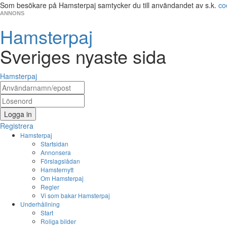
Som besökare på Hamsterpaj samtycker du till användandet av s.k.
co
ANNONS
Hamsterpaj
Sveriges nyaste sida
Hamsterpaj
Logga in
Registrera
Hamsterpaj
Startsidan
Annonsera
Förslagslådan
Hamsternytt
Om Hamsterpaj
Regler
Vi som bakar Hamsterpaj
Underhållning
Start
Roliga bilder