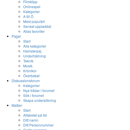
Filmklipp
Onlinespel
Kategorier
A till Ö
Mest populärt
Senast uppladdat
Allas favoriter
Pajjat
Start
Alla kategorier
Hamsterpaj
Underhållning
Teknik
Musik
Krönikor
Överbakat
Diskussionsforum
Kategorier
Nya trådar i forumet
Sök i forumet
Skapa undersökning
Mattan
Start
Alfabetet på tid
Ditt namn
Ditt Personnummer
Gratis program