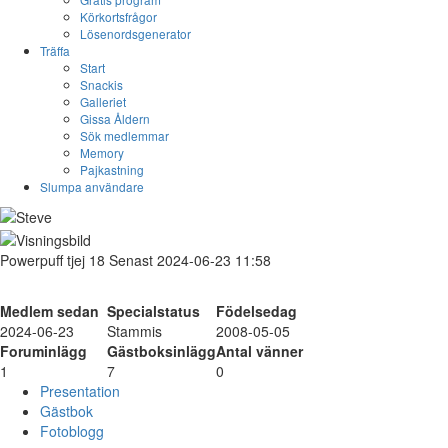
Körkortsfrågor
Lösenordsgenerator
Träffa
Start
Snackis
Galleriet
Gissa Åldern
Sök medlemmar
Memory
Pajkastning
Slumpa användare
Powerpuff
tjej
18
Senast 2024-06-23 11:58
Medlem sedan
Specialstatus
Födelsedag
2024-06-23
Stammis
2008-05-05
Foruminlägg
Gästboksinlägg
Antal vänner
1
7
0
Presentation
Gästbok
Fotoblogg