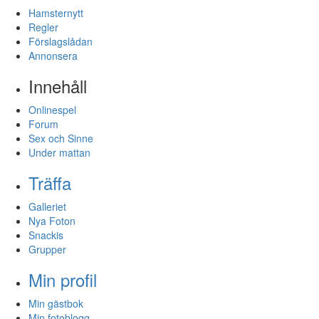
Hamsternytt
Regler
Förslagslådan
Annonsera
Innehåll
Onlinespel
Forum
Sex och Sinne
Under mattan
Träffa
Galleriet
Nya Foton
Snackis
Grupper
Min profil
Min gästbok
Min fotoblogg