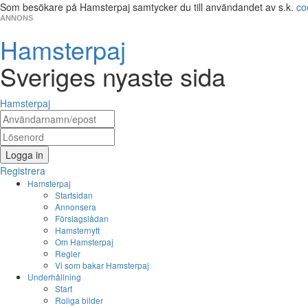
Som besökare på Hamsterpaj samtycker du till användandet av s.k.
co
ANNONS
Hamsterpaj
Sveriges nyaste sida
Hamsterpaj
Logga in
Registrera
Hamsterpaj
Startsidan
Annonsera
Förslagslådan
Hamsternytt
Om Hamsterpaj
Regler
Vi som bakar Hamsterpaj
Underhållning
Start
Roliga bilder