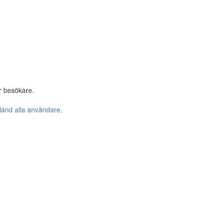
r besökare.
bland alla användare
.