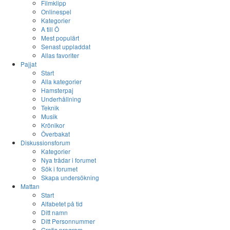
Filmklipp
Onlinespel
Kategorier
A till Ö
Mest populärt
Senast uppladdat
Allas favoriter
Pajjat
Start
Alla kategorier
Hamsterpaj
Underhållning
Teknik
Musik
Krönikor
Överbakat
Diskussionsforum
Kategorier
Nya trådar i forumet
Sök i forumet
Skapa undersökning
Mattan
Start
Alfabetet på tid
Ditt namn
Ditt Personnummer
Gratis program