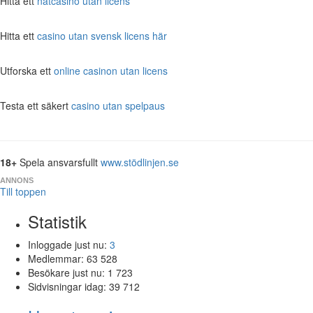
Hitta ett
nätcasino utan licens
Hitta ett
casino utan svensk licens här
Utforska ett
online casinon utan licens
Testa ett säkert
casino utan spelpaus
18+
Spela ansvarsfullt
www.stödlinjen.se
ANNONS
Till toppen
Statistik
Inloggade just nu:
3
Medlemmar:
63 528
Besökare just nu:
1 723
Sidvisningar idag:
39 712