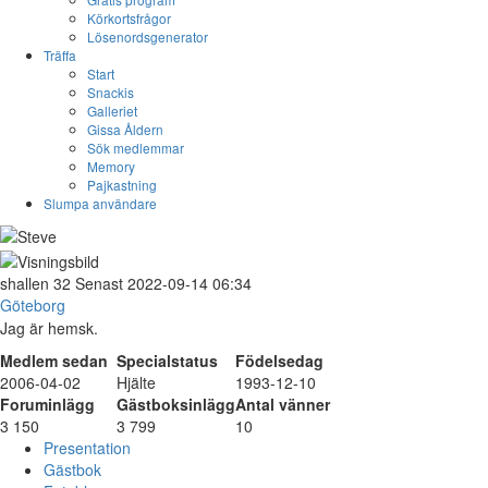
Körkortsfrågor
Lösenordsgenerator
Träffa
Start
Snackis
Galleriet
Gissa Åldern
Sök medlemmar
Memory
Pajkastning
Slumpa användare
shallen
32
Senast 2022-09-14 06:34
Göteborg
Jag är hemsk.
Medlem sedan
Specialstatus
Födelsedag
2006-04-02
Hjälte
1993-12-10
Foruminlägg
Gästboksinlägg
Antal vänner
3 150
3 799
10
Presentation
Gästbok