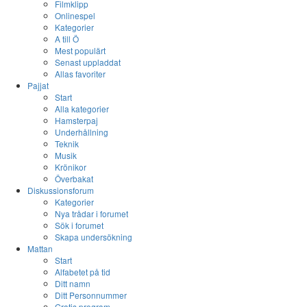
Filmklipp
Onlinespel
Kategorier
A till Ö
Mest populärt
Senast uppladdat
Allas favoriter
Pajjat
Start
Alla kategorier
Hamsterpaj
Underhållning
Teknik
Musik
Krönikor
Överbakat
Diskussionsforum
Kategorier
Nya trådar i forumet
Sök i forumet
Skapa undersökning
Mattan
Start
Alfabetet på tid
Ditt namn
Ditt Personnummer
Gratis program