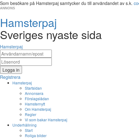
Som besökare på Hamsterpaj samtycker du till användandet av s.k.
co
ANNONS
Hamsterpaj
Sveriges nyaste sida
Hamsterpaj
Logga in
Registrera
Hamsterpaj
Startsidan
Annonsera
Förslagslådan
Hamsternytt
Om Hamsterpaj
Regler
Vi som bakar Hamsterpaj
Underhållning
Start
Roliga bilder