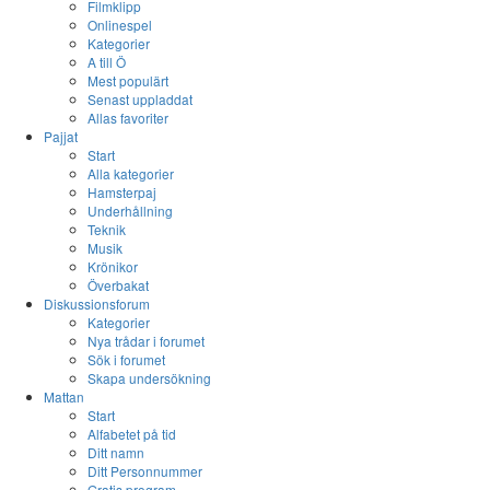
Filmklipp
Onlinespel
Kategorier
A till Ö
Mest populärt
Senast uppladdat
Allas favoriter
Pajjat
Start
Alla kategorier
Hamsterpaj
Underhållning
Teknik
Musik
Krönikor
Överbakat
Diskussionsforum
Kategorier
Nya trådar i forumet
Sök i forumet
Skapa undersökning
Mattan
Start
Alfabetet på tid
Ditt namn
Ditt Personnummer
Gratis program