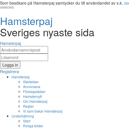
Som besökare på Hamsterpaj samtycker du till användandet av s.k.
co
ANNONS
Hamsterpaj
Sveriges nyaste sida
Hamsterpaj
Logga in
Registrera
Hamsterpaj
Startsidan
Annonsera
Förslagslådan
Hamsternytt
Om Hamsterpaj
Regler
Vi som bakar Hamsterpaj
Underhållning
Start
Roliga bilder