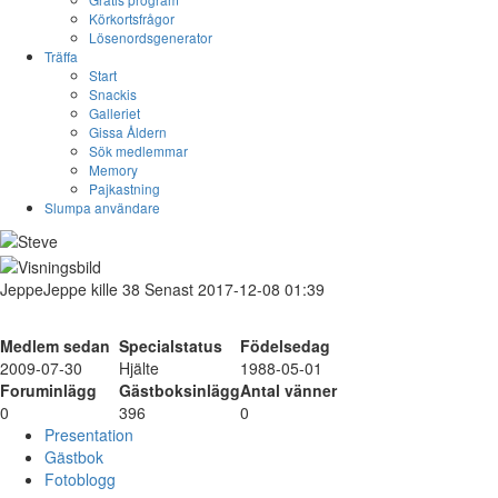
Körkortsfrågor
Lösenordsgenerator
Träffa
Start
Snackis
Galleriet
Gissa Åldern
Sök medlemmar
Memory
Pajkastning
Slumpa användare
JeppeJeppe
kille
38
Senast 2017-12-08 01:39
Medlem sedan
Specialstatus
Födelsedag
2009-07-30
Hjälte
1988-05-01
Foruminlägg
Gästboksinlägg
Antal vänner
0
396
0
Presentation
Gästbok
Fotoblogg