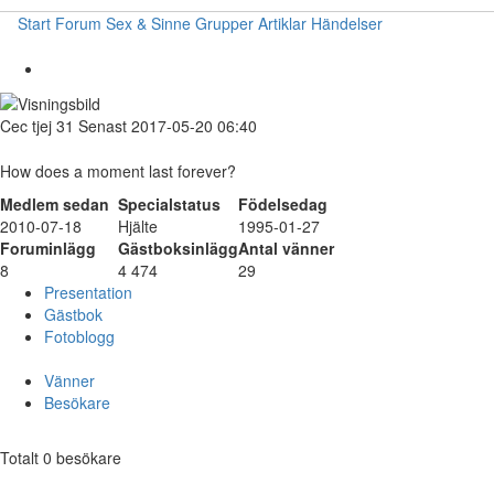
Start
Forum
Sex & Sinne
Grupper
Artiklar
Händelser
Cec
tjej
31
Senast 2017-05-20 06:40
How does a moment last forever?
Medlem sedan
Specialstatus
Födelsedag
2010-07-18
Hjälte
1995-01-27
Foruminlägg
Gästboksinlägg
Antal vänner
8
4 474
29
Presentation
Gästbok
Fotoblogg
Vänner
Besökare
Totalt 0 besökare