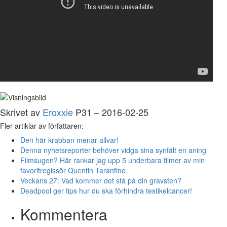
Skrivet av
Eroxxie
P31 – 2016-02-25
Fler artiklar av författaren:
Den här krabban menar allvar!
Denna nyhetsreporter behöver vidga sina synfält en aning
Filmsugen? Här rankar jag upp 5 underbara filmer av min
favoritregissör Quentin Tarantino.
Veckans 27: Vad kommer det stå på din gravsten?
Deadpool ger tips hur du ska förhindra testikelcancer!
Kommentera