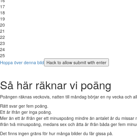
16
17
18
19
20
21
22
23
24
25
Hoppa över denna bild
Så här räknar vi poäng
Poängen räknas veckovis, natten till måndag börjar en ny vecka och all
Rätt svar ger fem poäng.
Ett år ifrån ger inga poäng.
Mer än ett år ifrån ger ett minuspoäng mindre än antalet år du missa
ifrån två minuspoäng, medans sex och åtta år ifrån båda ger fem min
Det finns ingen gräns för hur många bilder du får gissa på.