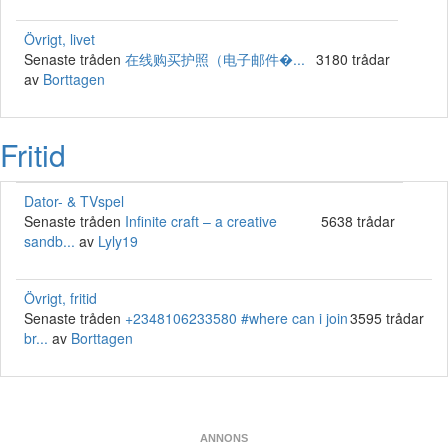
Övrigt, livet
Senaste tråden
在线购买护照（电子邮件�...
3180 trådar
av
Borttagen
Fritid
Dator- & TVspel
Senaste tråden
Infinite craft – a creative
5638 trådar
sandb...
av
Lyly19
Övrigt, fritid
Senaste tråden
+2348106233580 #where can i join
3595 trådar
br...
av
Borttagen
ANNONS