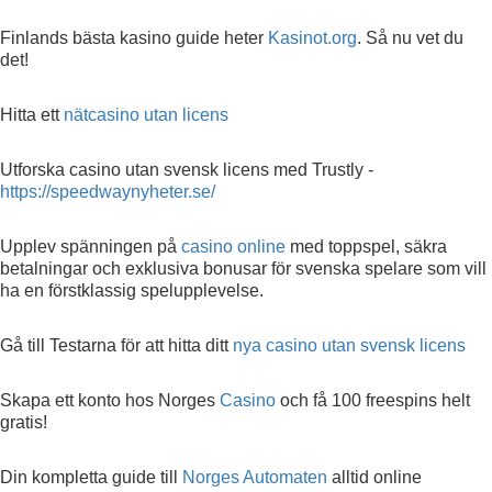
Finlands bästa kasino guide heter
Kasinot.org
. Så nu vet du
det!
Hitta ett
nätcasino utan licens
Utforska casino utan svensk licens med Trustly -
https://speedwaynyheter.se/
Upplev spänningen på
casino online
med toppspel, säkra
betalningar och exklusiva bonusar för svenska spelare som vill
ha en förstklassig spelupplevelse.
Gå till Testarna för att hitta ditt
nya casino utan svensk licens
Skapa ett konto hos Norges
Casino
och få 100 freespins helt
gratis!
Din kompletta guide till
Norges Automaten
alltid online