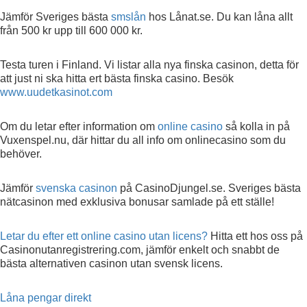
Jämför Sveriges bästa
smslån
hos Lånat.se. Du kan låna allt
från 500 kr upp till 600 000 kr.
Testa turen i Finland. Vi listar alla nya finska casinon, detta för
att just ni ska hitta ert bästa finska casino. Besök
www.uudetkasinot.com
Om du letar efter information om
online casino
så kolla in på
Vuxenspel.nu, där hittar du all info om onlinecasino som du
behöver.
Jämför
svenska casinon
på CasinoDjungel.se. Sveriges bästa
nätcasinon med exklusiva bonusar samlade på ett ställe!
Letar du efter ett online casino utan licens?
Hitta ett hos oss på
Casinonutanregistrering.com, jämför enkelt och snabbt de
bästa alternativen casinon utan svensk licens.
Låna pengar direkt