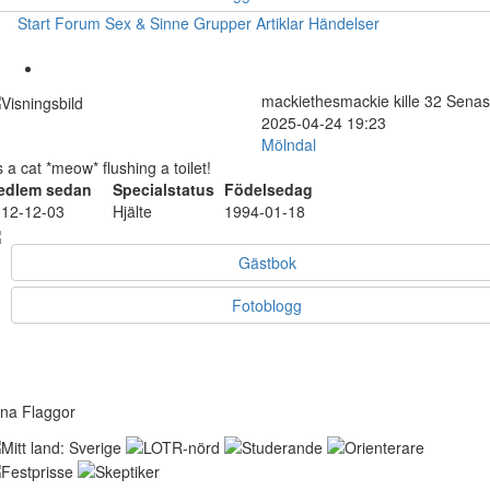
Start
Forum
Sex & Sinne
Grupper
Artiklar
Händelser
mackiethesmackie
kille
32
Senas
2025-04-24 19:23
Mölndal
's a cat *meow* flushing a toilet!
edlem sedan
Specialstatus
Födelsedag
12-12-03
Hjälte
1994-01-18
Gästbok
Fotoblogg
na Flaggor