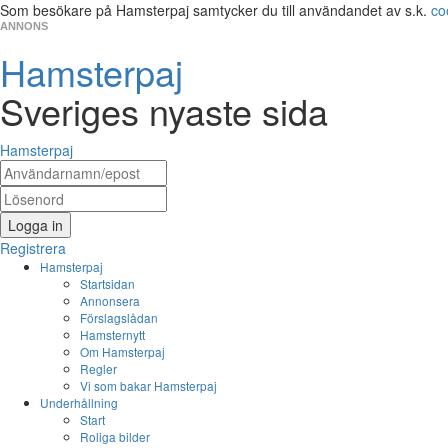
Som besökare på Hamsterpaj samtycker du till användandet av s.k.
co
ANNONS
Hamsterpaj
Sveriges nyaste sida
Hamsterpaj
Logga in
Registrera
Hamsterpaj
Startsidan
Annonsera
Förslagslådan
Hamsternytt
Om Hamsterpaj
Regler
Vi som bakar Hamsterpaj
Underhållning
Start
Roliga bilder