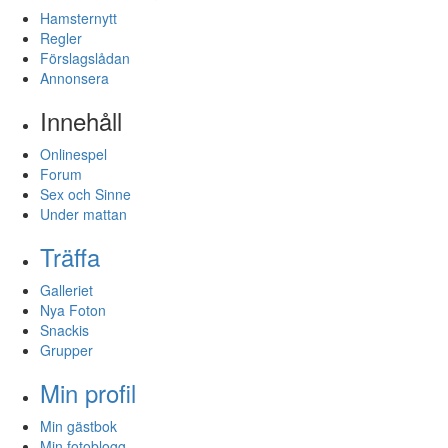
Hamsternytt
Regler
Förslagslådan
Annonsera
Innehåll
Onlinespel
Forum
Sex och Sinne
Under mattan
Träffa
Galleriet
Nya Foton
Snackis
Grupper
Min profil
Min gästbok
Min fotoblogg