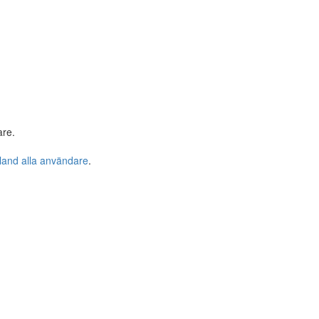
are.
bland alla användare
.