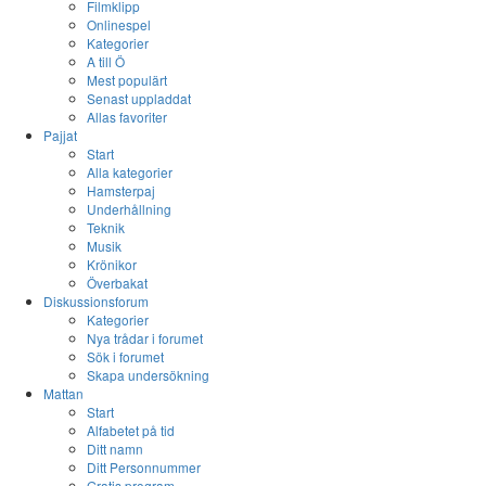
Filmklipp
Onlinespel
Kategorier
A till Ö
Mest populärt
Senast uppladdat
Allas favoriter
Pajjat
Start
Alla kategorier
Hamsterpaj
Underhållning
Teknik
Musik
Krönikor
Överbakat
Diskussionsforum
Kategorier
Nya trådar i forumet
Sök i forumet
Skapa undersökning
Mattan
Start
Alfabetet på tid
Ditt namn
Ditt Personnummer
Gratis program