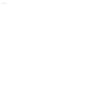
 ruta!