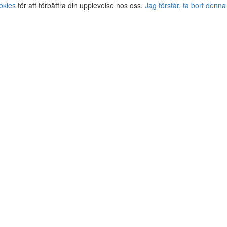
okies
för att förbättra din upplevelse hos oss.
Jag förstår, ta bort denna