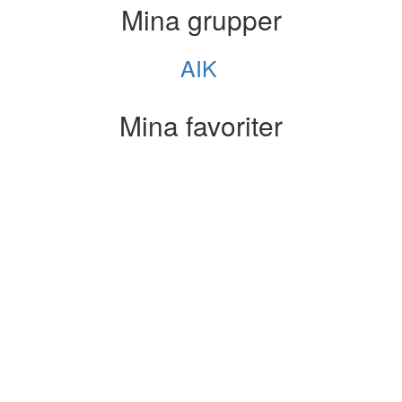
Mina grupper
AIK
Mina favoriter