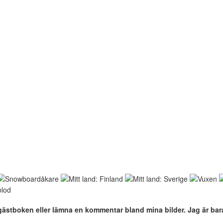
 gästboken eller lämna en kommentar bland mina bilder. Jag är bara