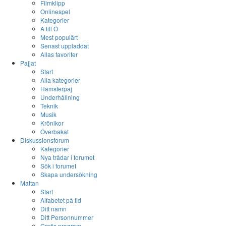
Filmklipp
Onlinespel
Kategorier
A till Ö
Mest populärt
Senast uppladdat
Allas favoriter
Pajjat
Start
Alla kategorier
Hamsterpaj
Underhållning
Teknik
Musik
Krönikor
Överbakat
Diskussionsforum
Kategorier
Nya trådar i forumet
Sök i forumet
Skapa undersökning
Mattan
Start
Alfabetet på tid
Ditt namn
Ditt Personnummer
Gratis program