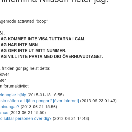
gemode activated *boop*
EJ,
 JAG KOMMER INTE VISA TUTTARNA I CAM.
 JAG HAR INTE MSN.
 JAG GER INTE UT MITT NUMMER.
 JAG VILL INTE PRATA MED DIG ÖVERHUVUDTAGET.
 fritiden gör jag helst detta:
Sover
Äter
n forumaktivitet
lenaglar hjälp
(2015-01-18 16:55)
sta sätten att tjäna pengar? [över internet]
(2013-06-23 01:43)
ninungar?
(2013-06-21 15:56)
anus
(2013-06-21 15:50)
d luktar personen över dig?
(2013-06-21 14:43)