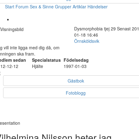
Start
Forum
Sex & Sinne
Grupper
Artiklar
Händelser
Dysmorphobia
tjej
29
Senast 201
01-18 16:46
Örnsköldsvik
g vill inte ligga med dig då, om
nningen ska fram.
edlem sedan
Specialstatus
Födelsedag
12-12-12
Hjälte
1997-01-03
Gästbok
Fotoblogg
esentation
ilhelmina Nilsson heter jag.