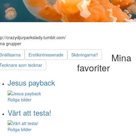
tp://crazydjurparkslady.tumblr.com/
na grupper
Mina
Snällisarna
Erotikintresserade
Skåningarna!!
favoriter
Tecknare som tecknar
Jesus payback
Roliga bilder
Värt att testa!
Roliga bilder