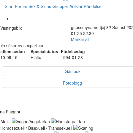
Start
Forum
Sex & Sinne
Grupper
Artiklar
Händelser
guessmyname
tjej
32
Senast 20
01-25 22:30
Markaryd
bin söker ny sexpartner.
edlem sedan
Specialstatus
Födelsedag
10-09-15
Hjälte
1994-01-28
Gästbok
Fotoblogg
na Flaggor