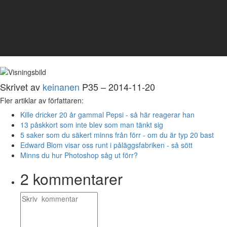
Skrivet av
keinanen
P35 – 2014-11-20
Fler artiklar av författaren:
Kille dricker 20 år gammal Pepsi - så här reagerar han
13 påskkort som inte blev som man tänkt sig
5 saker som du säkert minns från förr - om du är typ 20 bast
Edward Blom visar oss runt i påläggsfabriken - så sött
Minns du hur Photoshop såg ut förr?
2
kommentarer