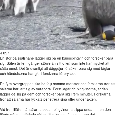
4 657
En stor pälssälshane lägger sig på en kungspingvin och försöker para
sig. Sälen är fem gånger större än sitt offer, som inte har mycket att
sätta emot. Det är ovanligt att däggdjur försöker para sig med fåglar
och händelserna har gjort forskarna förbryllade.
De fyra övergreppen ska ha följt samma mönster och forskarna tror att
sälarna har lärt sig av varandra. Först jagar de pingvinerna, sedan
lägger de sig på dem och försöker para sig i fem minuter. Forskarna
tror att sälarna har lyckats penetrera sina offer under akten.
Vid tre tillfällen lät sälarna sedan pingvinerna slippa undan, men den
fjärde gången dödade sälen sitt offer och åt sedan upp det.