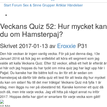
Start
Forum
Sex & Sinne
Grupper
Artiklar
Händelser
Veckans Quiz 52: Hur mycket kan
du om Hamsterpaj?
Skrivet 2017-01-13 av
Eroxxie
P31
Den här veckan är ingen vanlig vecka. För på just denna dag, 13e
Januari 2016 så fick jag en snilleblixt att köra ett segment som jag
valde att kalla Veckans Quiz. Efter 52 veckor, alltså ett helt år efteråt är
vi här och jag hoppas du har tyckt om mina quiz jag har lagt upp här i
Pajjat. Du kanske har lite bättre koll nu än för ett år sedan om
hamsterpaj så därför blir detta quiz ett test för att testa dig hur mycket
du kan om sidan! Nu till det mer tråkiga! Veckans Quiz må fylla 1 år
idag, men läggs nu ner på obestämd tid. Kanske kommer ett quiz då
och då, men inte varje vecka. Jag vill hitta på något annat nu inför
2017. Hoppas detta har gjort er smartare för varje vecka som gått!
12 531