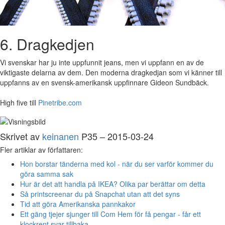
6. Dragkedjen
Vi svenskar har ju inte uppfunnit jeans, men vi uppfann en av de
viktigaste delarna av dem. Den moderna dragkedjan som vi känner till
uppfanns av en svensk-amerikansk uppfinnare Gideon Sundbäck.
High five till
Pinetribe.com
Skrivet av
keinanen
P35 – 2015-03-24
Fler artiklar av författaren:
Hon borstar tänderna med kol - när du ser varför kommer du
göra samma sak
Hur är det att handla på IKEA? Olika par berättar om detta
Så printscreenar du på Snapchat utan att det syns
Tid att göra Amerikanska pannkakor
Ett gäng tjejer sjunger till Com Hem för få pengar - får ett
klockrent svar tillbaka