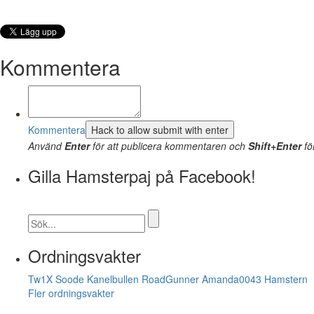
Kommentera
Kommentera
Använd
Enter
för att publicera kommentaren och
Shift+Enter
fö
Gilla Hamsterpaj på Facebook!
Ordningsvakter
Tw1X
Soode
Kanelbullen
RoadGunner
Amanda0043
Hamstern
Fler ordningsvakter