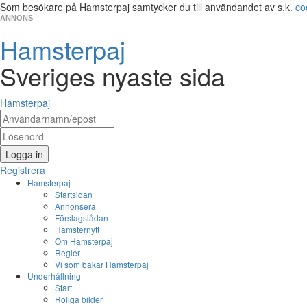
Som besökare på Hamsterpaj samtycker du till användandet av s.k.
co
ANNONS
Hamsterpaj
Sveriges nyaste sida
Hamsterpaj
Logga in
Registrera
Hamsterpaj
Startsidan
Annonsera
Förslagslådan
Hamsternytt
Om Hamsterpaj
Regler
Vi som bakar Hamsterpaj
Underhållning
Start
Roliga bilder