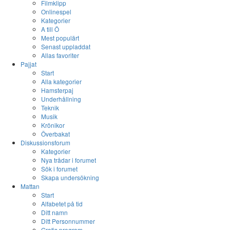
Filmklipp
Onlinespel
Kategorier
A till Ö
Mest populärt
Senast uppladdat
Allas favoriter
Pajjat
Start
Alla kategorier
Hamsterpaj
Underhållning
Teknik
Musik
Krönikor
Överbakat
Diskussionsforum
Kategorier
Nya trådar i forumet
Sök i forumet
Skapa undersökning
Mattan
Start
Alfabetet på tid
Ditt namn
Ditt Personnummer
Gratis program