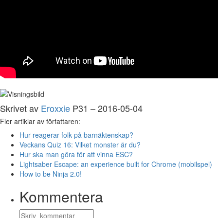
Skrivet av
Eroxxie
P31 – 2016-05-04
Fler artiklar av författaren:
Hur reagerar folk på barnäktenskap?
Veckans Quiz 16: Vilket monster är du?
Hur ska man göra för att vinna ESC?
Lightsaber Escape: an experience built for Chrome (mobilspel)
How to be Ninja 2.0!
Kommentera