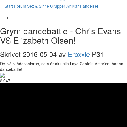
Start
Forum
Sex & Sinne
Grupper
Artiklar
Händelser
Grym dancebattle - Chris Evans
VS Elizabeth Olsen!
Skrivet 2016-05-04 av
Eroxxie
P31
De två skådespelarna, som är aktuella i nya Captain America, har en
dancebattle!
2 947