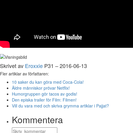
Skrivet av
Eroxxie
P31 – 2016-06-13
Fler artiklar av författaren:
10 saker du kan göra med Coca-Cola!
Äldre människor prövar Netflix!
Humorgruppen gör tacos av godis!
Den episka trailer för Film: Filmen!
Vill du vara med och skriva grymma artiklar i Pajjat?
Kommentera