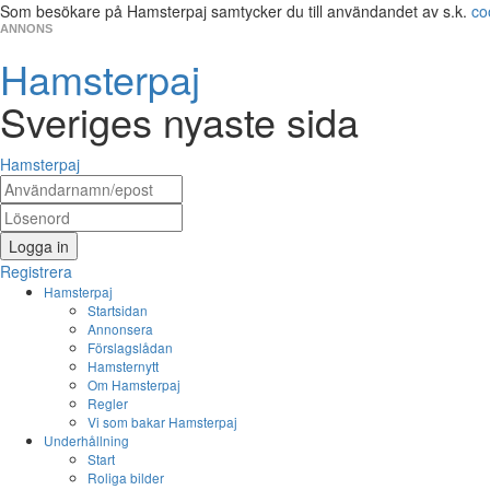
Som besökare på Hamsterpaj samtycker du till användandet av s.k.
co
ANNONS
Hamsterpaj
Sveriges nyaste sida
Hamsterpaj
Logga in
Registrera
Hamsterpaj
Startsidan
Annonsera
Förslagslådan
Hamsternytt
Om Hamsterpaj
Regler
Vi som bakar Hamsterpaj
Underhållning
Start
Roliga bilder