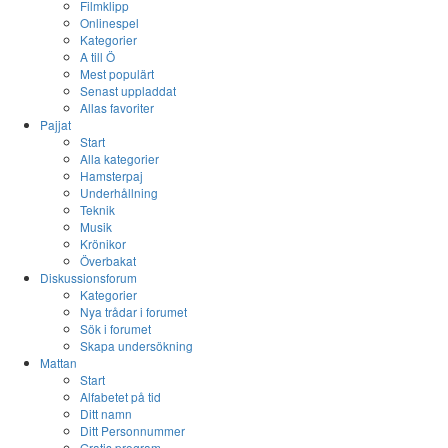
Filmklipp
Onlinespel
Kategorier
A till Ö
Mest populärt
Senast uppladdat
Allas favoriter
Pajjat
Start
Alla kategorier
Hamsterpaj
Underhållning
Teknik
Musik
Krönikor
Överbakat
Diskussionsforum
Kategorier
Nya trådar i forumet
Sök i forumet
Skapa undersökning
Mattan
Start
Alfabetet på tid
Ditt namn
Ditt Personnummer
Gratis program