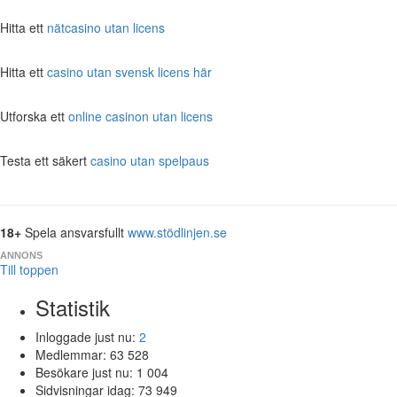
Hitta ett
nätcasino utan licens
Hitta ett
casino utan svensk licens här
Utforska ett
online casinon utan licens
Testa ett säkert
casino utan spelpaus
18+
Spela ansvarsfullt
www.stödlinjen.se
ANNONS
Till toppen
Statistik
Inloggade just nu:
2
Medlemmar:
63 528
Besökare just nu:
1 004
Sidvisningar idag:
73 949