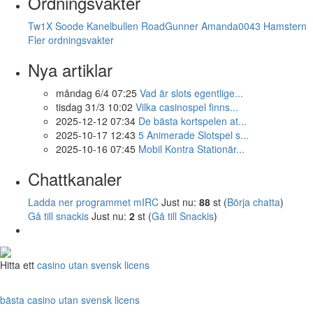
Ordningsvakter
Tw1X
Soode
Kanelbullen
RoadGunner
Amanda0043
Hamstern
Fler ordningsvakter
Nya artiklar
måndag 6/4 07:25
Vad är slots egentlige...
tisdag 31/3 10:02
Vilka casinospel finns...
2025-12-12 07:34
De bästa kortspelen at...
2025-10-17 12:43
5 Animerade Slotspel s...
2025-10-16 07:45
Mobil Kontra Stationär...
Chattkanaler
Ladda ner programmet mIRC
Just nu:
88
st (
Börja chatta
)
Gå till snackis
Just nu:
2
st (
Gå till Snackis
)
Hitta ett
casino utan svensk licens
bästa casino utan svensk licens