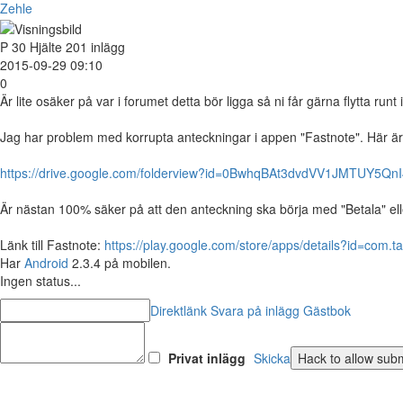
Zehle
P
30
Hjälte
201 inlägg
2015-09-29 09:10
0
Är lite osäker på var i forumet detta bör ligga så ni får gärna flytta runt 
Jag har problem med korrupta anteckningar i appen "Fastnote". Här är et
https://drive.google.com/folderview?id=0BwhqBAt3dvdVV1JMTUY5Q
Är nästan 100% säker på att den anteckning ska börja med "Betala" eller
Länk till Fastnote:
https://play.google.com/store/apps/details?id=com.t
Har
Android
2.3.4 på mobilen.
Ingen status...
Direktlänk
Svara på inlägg
Gästbok
Privat inlägg
Skicka