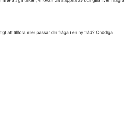
er
inte
att gå under, vi lovar! Så slappna av och gilla livet i några
t att tillföra eller passar din fråga i en ny tråd? Onödiga