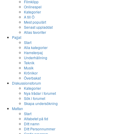
Filmklipp
Onlinespel
Kategorier
A till Ö
Mest populärt
Senast uppladdat
Allas favoriter
Pajjat
Start
Alla kategorier
Hamsterpaj
Underhållning
Teknik
Musik
Krönikor
Överbakat
Diskussionsforum
Kategorier
Nya trådar i forumet
Sök i forumet
Skapa undersökning
Mattan
Start
Alfabetet på tid
Ditt namn
Ditt Personnummer
Gratis program