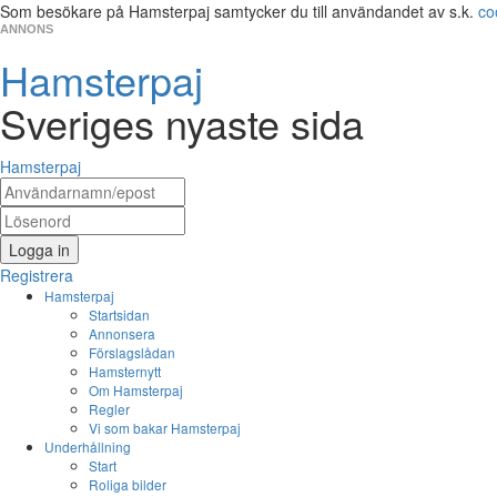
Som besökare på Hamsterpaj samtycker du till användandet av s.k.
co
ANNONS
Hamsterpaj
Sveriges nyaste sida
Hamsterpaj
Logga in
Registrera
Hamsterpaj
Startsidan
Annonsera
Förslagslådan
Hamsternytt
Om Hamsterpaj
Regler
Vi som bakar Hamsterpaj
Underhållning
Start
Roliga bilder