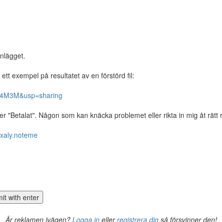
inlägget.
t exempel på resultatet av en förstörd fil:
nI4M3M&usp=sharing
 "Betalat". Någon som kan knäcka problemet eller rikta in mig åt rätt r
axaly.noteme
Är reklamen ivägen?
Logga in
eller
registrera dig
så försvinner den!