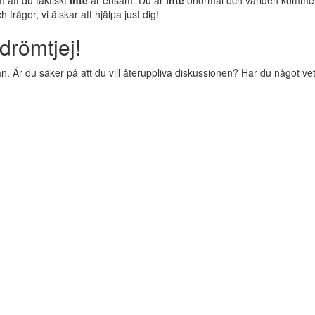
m att du faktiskt
inte
är ensam. Du är
inte
onormal och världen komm
rågor, vi älskar att hjälpa just dig!
drömtjej!
 Är du säker på att du vill återuppliva diskussionen? Har du något vettig