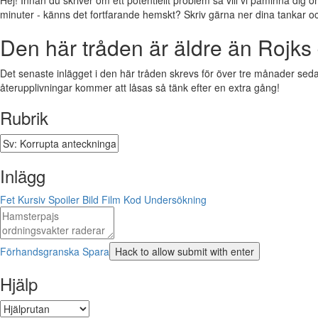
Hej! Innan du skriver om ett potentiellt problem så vill vi påminna dig o
minuter - känns det fortfarande hemskt? Skriv gärna ner dina tankar och f
Den här tråden är äldre än Rojks 
Det senaste inlägget i den här tråden skrevs för över tre månader sedan.
återupplivningar kommer att låsas så tänk efter en extra gång!
Rubrik
Inlägg
Fet
Kursiv
Spoiler
Bild
Film
Kod
Undersökning
Förhandsgranska
Spara
Hjälp