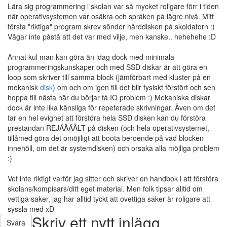
Lära sig programmering i skolan var så mycket roligare förr i tiden
när operativsystemen var osäkra och språken på lägre nivå. Mitt
första "riktiga" program skrev sönder hårddisken på skoldatorn :)
Vågar inte påstå att det var med vilje, men kanske.. hehehehe :D
Annat kul man kan göra än idag dock med minimala
programmeringskunskaper och med SSD diskar är att göra en
loop som skriver till samma block (jämförbart med kluster på en
mekanisk
disk
) om och om igen till det blir fysiskt förstört och sen
hoppa till nästa när du börjar få IO problem :) Mekaniska diskar
dock är inte lika känsliga för repeterade skrivningar. Även om det
tar en hel evighet att förstöra hela SSD disken kan du förstöra
prestandan REJÄÄÄÄLT på disken (och hela operativsystemet,
tillåmed göra det omöjiligt att boota beroende på vad blocken
innehöll, om det är systemdisken) och orsaka alla möjliga problem
:)
Vet inte riktigt varför jag sitter och skriver en handbok i att förstöra
skolans/kompisars/ditt eget material. Men folk tipsar alltid om
vettiga saker, jag har alltid tyckt att ovettiga saker är roligare att
syssla med xD
Skriv ett nytt inlägg
Svara