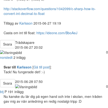
http://stackoverflow.com/questions/1042099/c-sharp-how-to-
convert-int-decimal-to-float
Tillägg av
Karlsson
2015-06-27 19:19
Casta om int till float:
https://ideone.com/BboAeJ
Trådskapare
Svara
2015-06-27 20:02
0
norstedt
2 inlägg
Svar till
Karlsson
[
Gå till post
]:
Tack! Nu fungerade det! :-)
2015-06-28 07:50
Svara
0
btj
P
191 inlägg
Nu kanske du lär dig på egen hand och inte i skolan, men tråden
gav mig av nån anledning en redig nostalgi-tripp :D