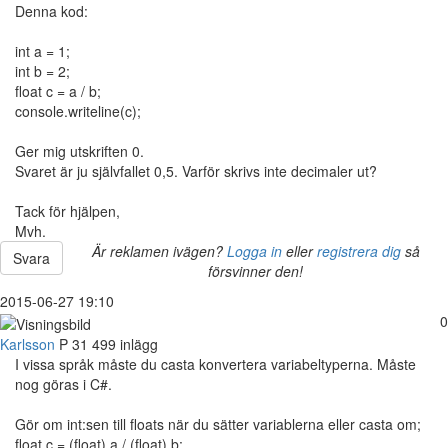
Denna kod:
int a = 1;
int b = 2;
float c = a / b;
console.writeline(c);
Ger mig utskriften 0.
Svaret är ju självfallet 0,5. Varför skrivs inte decimaler ut?
Tack för hjälpen,
Mvh.
Är reklamen ivägen?
Logga in
eller
registrera dig
så
Svara
försvinner den!
2015-06-27 19:10
0
Karlsson
P
31
499 inlägg
I vissa språk måste du casta konvertera variabeltyperna. Måste
nog göras i C#.
Gör om int:sen till floats när du sätter variablerna eller casta om;
float c = (float) a / (float) b;