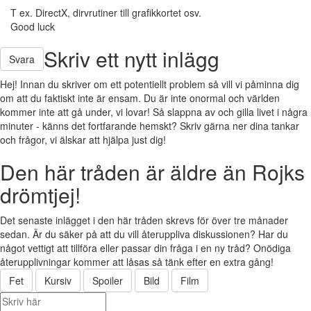
T ex. DirectX, dirvrutiner till grafikkortet osv.
Good luck
Skriv ett nytt inlägg
Svara
Hej! Innan du skriver om ett potentiellt problem så vill vi påminna dig
om att du faktiskt inte är ensam. Du är inte onormal och världen
kommer inte att gå under, vi lovar! Så slappna av och gilla livet i några
minuter - känns det fortfarande hemskt? Skriv gärna ner dina tankar
och frågor, vi älskar att hjälpa just dig!
Den här tråden är äldre än Rojks
drömtjej!
Det senaste inlägget i den här tråden skrevs för över tre månader
sedan. Är du säker på att du vill återuppliva diskussionen? Har du
något vettigt att tillföra eller passar din fråga i en ny tråd? Onödiga
återupplivningar kommer att låsas så tänk efter en extra gång!
Fet
Kursiv
Spoiler
Bild
Film