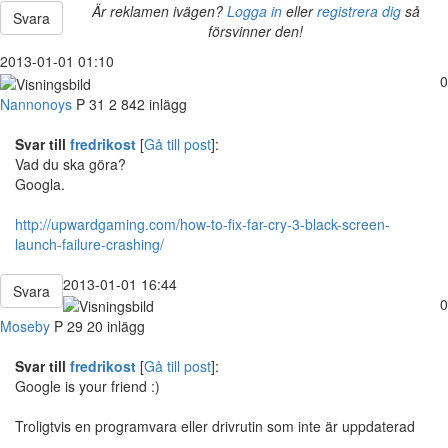
Är reklamen ivägen?
Logga in
eller
registrera dig
så
Svara
försvinner den!
2013-01-01 01:10
0
Nannonoys
P
31
2 842 inlägg
Svar till
fredrikost
[
Gå till post
]:
Vad du ska göra?
Googla.
http://upwardgaming.com/how-to-fix-far-cry-3-black-screen-
launch-failure-crashing/
2013-01-01 16:44
Svara
0
Moseby
P
29
20 inlägg
Svar till
fredrikost
[
Gå till post
]:
Google is your friend :)
Troligtvis en programvara eller drivrutin som inte är uppdaterad