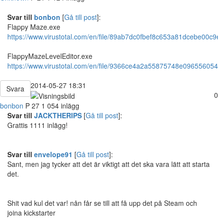
Svar till
bonbon
[
Gå till post
]:
Flappy Maze.exe
https://www.virustotal.com/en/file/89ab7dc0fbef8c653a81dcebe00
FlappyMazeLevelEditor.exe
https://www.virustotal.com/en/file/9366ce4a2a55875748e0965560
2014-05-27 18:31
Svara
0
bonbon
P
27
1 054 inlägg
Svar till
JACKTHERIPS
[
Gå till post
]:
Grattis 1111 inlägg!
Svar till
envelope91
[
Gå till post
]:
Sant, men jag tycker att det är viktigt att det ska vara lätt att starta
det.
Shit vad kul det var! nån får se till att få upp det på Steam och
joina kickstarter