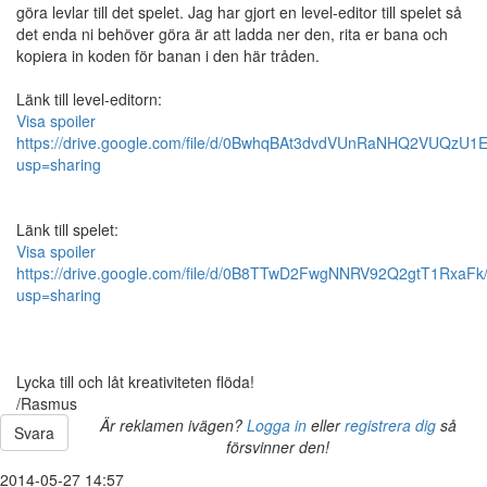
göra levlar till det spelet. Jag har gjort en level-editor till spelet så
det enda ni behöver göra är att ladda ner den, rita er bana och
kopiera in koden för banan i den här tråden.
Länk till level-editorn:
Visa spoiler
https://drive.google.com/file/d/0BwhqBAt3dvdVUnRaNHQ2VUQzU1E
usp=sharing
Länk till spelet:
Visa spoiler
https://drive.google.com/file/d/0B8TTwD2FwgNNRV92Q2gtT1RxaFk/
usp=sharing
Lycka till och låt kreativiteten flöda!
/Rasmus
Är reklamen ivägen?
Logga in
eller
registrera dig
så
Svara
försvinner den!
2014-05-27 14:57