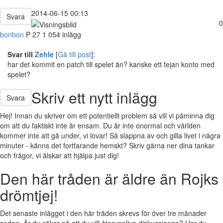
2014-06-15 00:13
Svara
0
bonbon
P
27
1 054 inlägg
Svar till
Zehle
[
Gå till post
]:
har det kommit en patch till spelet än? kanske ett fejan konto med
spelet?
Skriv ett nytt inlägg
Svara
Hej! Innan du skriver om ett potentiellt problem så vill vi påminna dig
om att du faktiskt inte är ensam. Du är inte onormal och världen
kommer inte att gå under, vi lovar! Så slappna av och gilla livet i några
minuter - känns det fortfarande hemskt? Skriv gärna ner dina tankar
och frågor, vi älskar att hjälpa just dig!
Den här tråden är äldre än Rojks
drömtjej!
Det senaste inlägget i den här tråden skrevs för över tre månader
sedan. Är du säker på att du vill återuppliva diskussionen? Har du