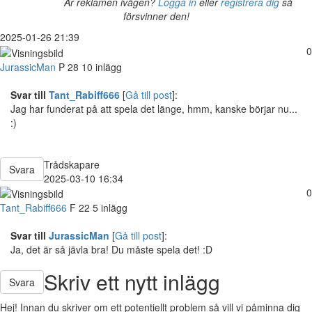
Är reklamen ivägen?
Logga in
eller
registrera dig
så
försvinner den!
2025-01-26 21:39
0
JurassicMan
P
28
10 inlägg
Svar till
Tant_Rabiff666
[
Gå till post
]:
Jag har funderat på att spela det länge, hmm, kanske börjar nu...
:)
Trådskapare
Svara
2025-03-10 16:34
0
Tant_Rabiff666
F
22
5 inlägg
Svar till
JurassicMan
[
Gå till post
]:
Ja, det är så jävla bra! Du måste spela det! :D
Skriv ett nytt inlägg
Svara
Hej! Innan du skriver om ett potentiellt problem så vill vi påminna dig