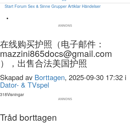
Start
Forum
Sex & Sinne
Grupper
Artiklar
Händelser
ANNONS
在线购买护照（电子邮件：
mazzini865docs@gmail.com
），出售合法美国护照
Skapad av
Borttagen
, 2025-09-30 17:32 i
Dator- & TVspel
318Visningar
ANNONS
Tråd borttagen