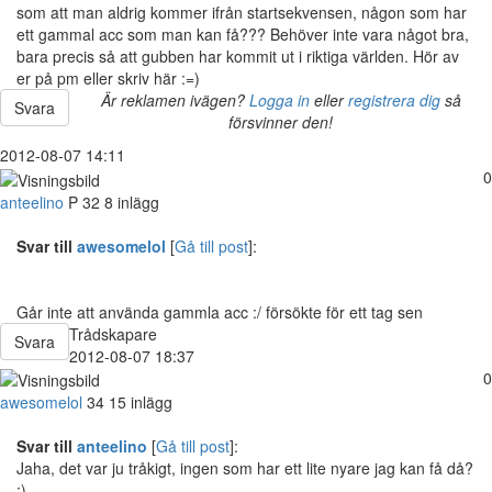
som att man aldrig kommer ifrån startsekvensen, någon som har
ett gammal acc som man kan få??? Behöver inte vara något bra,
bara precis så att gubben har kommit ut i riktiga världen. Hör av
er på pm eller skriv här :=)
Är reklamen ivägen?
Logga in
eller
registrera dig
så
Svara
försvinner den!
2012-08-07 14:11
0
anteelino
P
32
8 inlägg
Svar till
awesomelol
[
Gå till post
]:
Går inte att använda gammla acc :/ försökte för ett tag sen
Trådskapare
Svara
2012-08-07 18:37
0
awesomelol
34
15 inlägg
Svar till
anteelino
[
Gå till post
]:
Jaha, det var ju tråkigt, ingen som har ett lite nyare jag kan få då?
;)