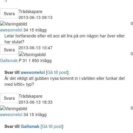
Trådskapare
Svara
2013-06-13 09:13
0
awesomelol
34
15 inlägg
Letar fortfarande efter ett acc att lira på om någon har över eller
har slutat?
2013-06-13 10:47
Svara
0
Gallsmak
P
31
1 850 inlägg
Svar till
awesomelol
[
Gå till post
]:
Är det viktigt att gubben nyss kommit in i världen eller funkar det
med lvl50+ typ?
Trådskapare
Svara
2013-06-13 18:33
0
awesomelol
34
15 inlägg
Svar till
Gallsmak
[
Gå till post
]: