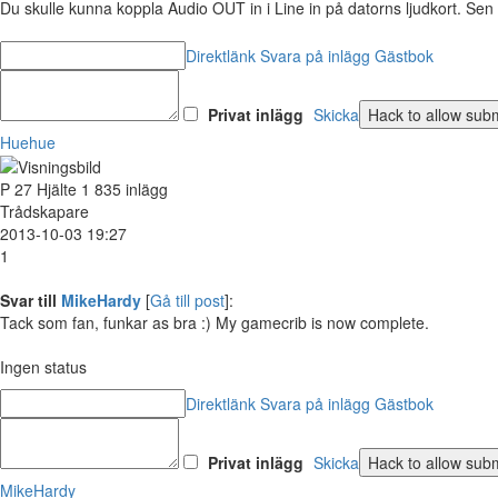
Du skulle kunna koppla Audio OUT in i Line in på datorns ljudkort. Sen väl
Direktlänk
Svara på inlägg
Gästbok
Privat inlägg
Skicka
Huehue
P
27
Hjälte
1 835 inlägg
Trådskapare
2013-10-03 19:27
1
Svar till
MikeHardy
[
Gå till post
]:
Tack som fan, funkar as bra :) My gamecrib is now complete.
Ingen status
Direktlänk
Svara på inlägg
Gästbok
Privat inlägg
Skicka
MikeHardy