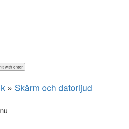
ik
»
Skärm och datorljud
 nu