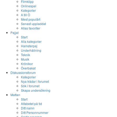
Filmklipp
Onlinespel
Kategorier
A till Ö
Mest populärt
Senast uppladdat
Allas favoriter
Pajjat
Start
Alla kategorier
Hamsterpaj
Underhållning
Teknik
Musik
Krönikor
Överbakat
Diskussionsforum
Kategorier
Nya trådar i forumet
Sök i forumet
Skapa undersökning
Mattan
Start
Alfabetet på tid
Ditt namn
Ditt Personnummer
Gratis program