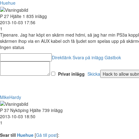
Huehue
P
27
Hjälte
1 835 inlägg
2013-10-03 17:56
1
Tjeenare. Jag har köpt en skärm med hdmi, så jag har min PS3a kopplad
skärmen ihop via en AUX kabel och få ljudet som spelas upp på skärmen
Ingen status
Direktlänk
Svara på inlägg
Gästbok
Privat inlägg
Skicka
MikeHardy
P
37
Nyköping
Hjälte
739 inlägg
2013-10-03 18:50
1
Svar till
Huehue
[
Gå till post
]: