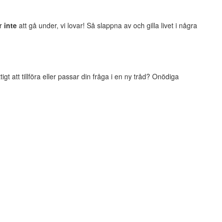
er
inte
att gå under, vi lovar! Så slappna av och gilla livet i några
t att tillföra eller passar din fråga i en ny tråd? Onödiga