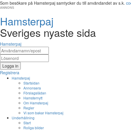
Som besökare på Hamsterpaj samtycker du till användandet av s.k.
co
ANNONS
Hamsterpaj
Sveriges nyaste sida
Hamsterpaj
Logga in
Registrera
Hamsterpaj
Startsidan
Annonsera
Förslagslådan
Hamsternytt
Om Hamsterpaj
Regler
Vi som bakar Hamsterpaj
Underhållning
Start
Roliga bilder