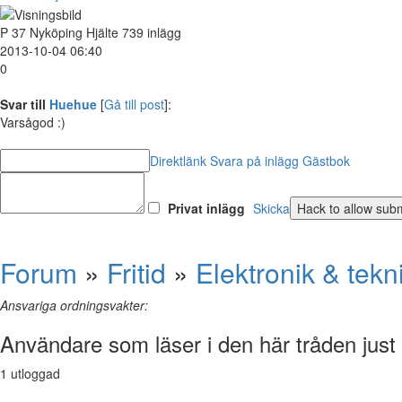
P
37
Nyköping
Hjälte
739 inlägg
2013-10-04 06:40
0
Svar till
Huehue
[
Gå till post
]:
Varsågod :)
Direktlänk
Svara på inlägg
Gästbok
Privat inlägg
Skicka
Forum
»
Fritid
»
Elektronik & tekn
Ansvariga ordningsvakter:
Användare som läser i den här tråden just
1 utloggad