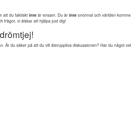
m att du faktiskt
inte
är ensam. Du är
inte
onormal och världen komm
rågor, vi älskar att hjälpa just dig!
drömtjej!
 Är du säker på att du vill återuppliva diskussionen? Har du något vettig