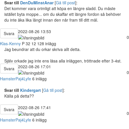
Svar till
DenDuMinstAnar
[
Gå till post
]:
Det kommer vara orimligt att köpa en längre sladd. Du måste
istället byta moppe... om du skaffar ett längre fordon så behöver
du inte åka lika långt innan den når fram till ditt mål.
2022-08-26 13:53
Svara
0
Klas-Kenny
P
32
12 128 inlägg
Jag beundrar att du orkar skriva allt detta.
Själv orkade jag inte ens läsa alla inläggen, tröttnade efter 3-4st.
2022-08-26 17:01
Svara
0
HamsterPaj4Lyfe
6 inlägg
Svar till
Kindergart
[
Gå till post
]:
Källa på detta??
2022-08-26 17:41
Svara
0
HamsterPaj4Lyfe
6 inlägg