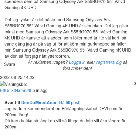
spendera dem på Samsung Odyssey Ark S55BG970 55" Välvd
Gaming 4K UHD.
Det jag tycker är det bästa med Samsung Odyssey Ark
S55BG970 55" Välvd Gaming 4K UHD är storleken. Det jag gillar
minst med Samsung Odyssey Ark S55BG970 55" Välvd Gaming
4K UHD är kanske att sladden som följer med är lite väl kort, så
varje gång jag är på väg ut för att köra min gurkmoppe så faller
min Samsung Odyssey Ark S55BG970 55" Välvd Gaming 4K UHD
av den så fort jag nått ytterdörren.
Är reklamen ivägen?
Logga in
eller
registrera dig
så
Svara
försvinner den!
2022-08-25 14:22
0
EttUniktNamn26
5 inlägg
Svar till
DenDuMinstAnar
[
Gå till post
]:
Jag hade rekommenderat en Förlängningskabel DEVI som är
200cm lång!
Då kan du åka så långt du vill så länge du inte vill åka längre än
200cm.