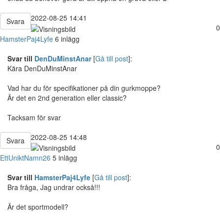
2022-08-25 14:41
Svara
0
HamsterPaj4Lyfe
6 inlägg
Svar till
DenDuMinstAnar
[
Gå till post
]:
Kära DenDuMinstAnar
Vad har du för specifikationer på din gurkmoppe?
Är det en 2nd generation eller classic?
Tacksam för svar
2022-08-25 14:48
Svara
0
EttUniktNamn26
5 inlägg
Svar till
HamsterPaj4Lyfe
[
Gå till post
]:
Bra fråga, Jag undrar också!!!
Är det sportmodell?