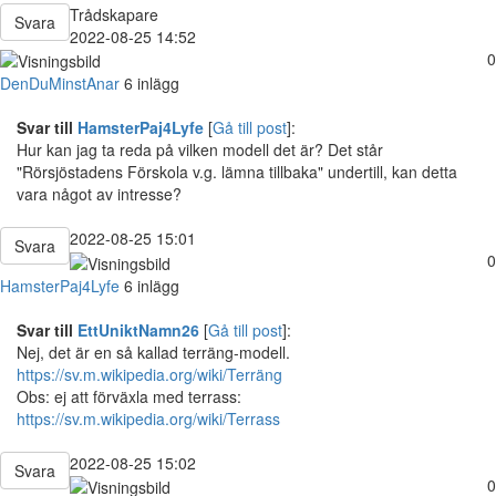
Trådskapare
Svara
2022-08-25 14:52
0
DenDuMinstAnar
6 inlägg
Svar till
HamsterPaj4Lyfe
[
Gå till post
]:
Hur kan jag ta reda på vilken modell det är? Det står
"Rörsjöstadens Förskola v.g. lämna tillbaka" undertill, kan detta
vara något av intresse?
2022-08-25 15:01
Svara
0
HamsterPaj4Lyfe
6 inlägg
Svar till
EttUniktNamn26
[
Gå till post
]:
Nej, det är en så kallad terräng-modell.
https://sv.m.wikipedia.org/wiki/Terräng
Obs: ej att förväxla med terrass:
https://sv.m.wikipedia.org/wiki/Terrass
2022-08-25 15:02
Svara
0