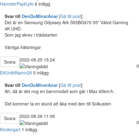
HamsterPaj4Lyfe
6 inlägg
Svar till
DenDuMinstAnar
[
Gå till post
]:
Det är en Samsung Odyssey Ark S55BG970 55" Välvd Gaming
4K UHD.
Som jag skrev i trådstarten
Vänliga hälsningar
2022-08-25 15:24
Svara
0
EttUniktNamn26
5 inlägg
Svar till
DenDuMinstAnar
[
Gå till post
]:
Ah, då är det nog en barnmodell som går i Max 60km/h.
Det kommer ta en stund att åka med den till Solkusten
2022-08-26 11:06
Svara
0
Kindergart
1 inlägg