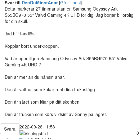
Svar till
DenDuMinstAnar
[
Gå till post
]:
Detta markerar 27 timmar utan en Samsung Odyssey Ark
S55BG970 55" Välvd Gaming 4K UHD för dig. Jag börjar bli orolig
för din skull.
Jad blir tandlös.
Kopplar bort underkroppen.
Vad är egentligen Samsung Odyssey Ark S55BG970 55" Välvd
Gaming 4K UHD ?
Den är mer än du nånsin anar.
Den är vattnet som kokar runt dina frukostägg.
Den är såret som kliar på ditt skenben.
Den är trucken som körs vildsint av Sonny på lagret.
2022-09-28 11:58
Svara
0