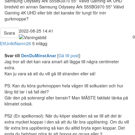
Samsung Odyssey Ark S55BG970 55" Välvd Gaming 4K UHD
bredvid en annan Samsung Odyssey Ark S55BG970 55" Välvd
Gaming 4K UHD eller blir det kanske för tungt för min
gurkmoppe?
2022-08-25 14:41
Svara
0
EttUniktNamn26
5 inlägg
Svar till
DenDuMinstAnar
[
Gå till post
]:
Jag tror att det kan vara smart att lägga till några centimeter
extra.
Kan ju vara så att du vill gå till stranden eller så!
PS: Kan du köra gurkmoppen hela vägen till solkusten och hur
lång tid tar i så fall det?
Går den på solenergi eller bensin? Man MÅSTE faktiskt tänka på
klimatet också.
PS2 (En spelkonsol): När du köper sladden så se till att det är
extra mycket koppar i den så att du får bra upplösning. Om du vill
får extra bra upplösning så kan du alltid bryta egen koppar. Det
enda du behöver göra är att öppna en gruva eller 2