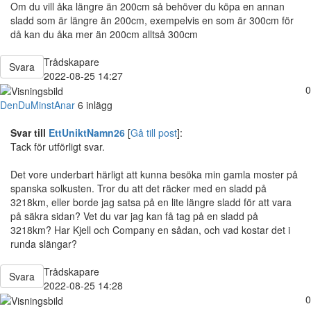
Om du vill åka längre än 200cm så behöver du köpa en annan
sladd som är längre än 200cm, exempelvis en som är 300cm för
då kan du åka mer än 200cm alltså 300cm
Trådskapare
Svara
2022-08-25 14:27
0
DenDuMinstAnar
6 inlägg
Svar till
EttUniktNamn26
[
Gå till post
]:
Tack för utförligt svar.
Det vore underbart härligt att kunna besöka min gamla moster på
spanska solkusten. Tror du att det räcker med en sladd på
3218km, eller borde jag satsa på en lite längre sladd för att vara
på säkra sidan? Vet du var jag kan få tag på en sladd på
3218km? Har Kjell och Company en sådan, och vad kostar det i
runda slängar?
Trådskapare
Svara
2022-08-25 14:28
0