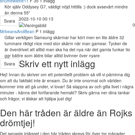
snufflewaffle11
F
35
1 inlägg
Kör själv Oddysey G7, väldigt nöjd hittills :) dock avsevärt mindre
än denna 55"
2022-10-10 00:13
Svara
0
MrbeansAndBean
P
1 inlägg
Gillar verkligen Samsung skärmar har kört men en lite äldre 32
tummare riktigt nice med stor skärm när man gamear. Tycker de
är överdrivet att alltid man ska ha det nya när det gamla funkar tio
ggr bättre som äldre bilar alltid bvinner över nyare
Skriv ett nytt inlägg
Svara
Hej! Innan du skriver om ett potentiellt problem så vill vi påminna dig
om att du faktiskt inte är ensam. Du är inte onormal och världen
kommer inte att gå under, vi lovar! Så slappna av och gilla livet i några
minuter - känns det fortfarande hemskt? Skriv gärna ner dina tankar
och frågor, vi älskar att hjälpa just dig!
Den här tråden är äldre än Rojks
drömtjej!
Det senaste inlägget i den här tråden skrevs för över tre månader