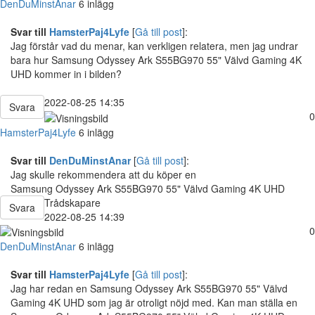
DenDuMinstAnar
6 inlägg
Svar till
HamsterPaj4Lyfe
[
Gå till post
]:
Jag förstår vad du menar, kan verkligen relatera, men jag undrar
bara hur Samsung Odyssey Ark S55BG970 55" Välvd Gaming 4K
UHD kommer in i bilden?
2022-08-25 14:35
Svara
0
HamsterPaj4Lyfe
6 inlägg
Svar till
DenDuMinstAnar
[
Gå till post
]:
Jag skulle rekommendera att du köper en
Samsung Odyssey Ark S55BG970 55" Välvd Gaming 4K UHD
Trådskapare
Svara
2022-08-25 14:39
0
DenDuMinstAnar
6 inlägg
Svar till
HamsterPaj4Lyfe
[
Gå till post
]:
Jag har redan en Samsung Odyssey Ark S55BG970 55" Välvd
Gaming 4K UHD som jag är otroligt nöjd med. Kan man ställa en