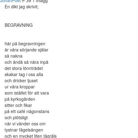
JohanPoet
P
39
1 inlägg
En dikt jag skrivit;
BEGRAVNING
här på begravningen
är våra sörjande själar
så nakna
och ändå så nära inpå
det stora lönnträdet
skakar tag i oss alla
och dricker ljuset
ur våra kroppar
som istället för att vara
på kyrkogården
sitter och fikar
på ett café någonstans
och plötsligt
när vi vänder oss om
tystnar fågelsången
och en mycket liten tågräls