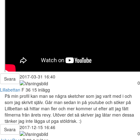
2017-03-31 16:40
Svara
0
Lillabettan
F
36
15 inlägg
På min profil kan man se några sketcher som jag varit med i och
som jag skrivit själv. Går man sedan in på youtube och söker på
Lillbettan så hittar man fler och mer kommer ut efter att jag fått
filmerna från årets revy. Utöver det så skriver jag låtar men dessa
tänker jag inte lägga ut pga stöldrisk. :)
2017-12-15 16:46
Svara
0