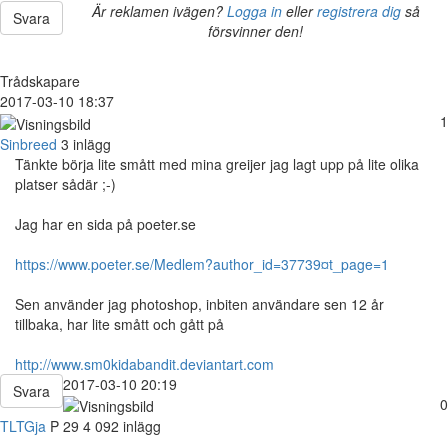
Är reklamen ivägen?
Logga in
eller
registrera dig
så
Svara
försvinner den!
Trådskapare
2017-03-10 18:37
1
Sinbreed
3 inlägg
Tänkte börja lite smått med mina greijer jag lagt upp på lite olika
platser sådär ;-)
Jag har en sida på poeter.se
https://www.poeter.se/Medlem?author_id=37739¤t_page=1
Sen använder jag photoshop, inbiten användare sen 12 år
tillbaka, har lite smått och gått på
http://www.sm0kidabandit.deviantart.com
2017-03-10 20:19
Svara
0
TLTGja
P
29
4 092 inlägg