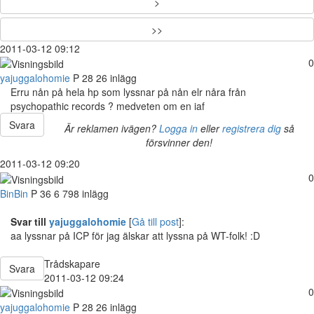
>
>>
2011-03-12 09:12
0
yajuggalohomie
P
28
26 inlägg
Erru nån på hela hp som lyssnar på nån elr nåra från
psychopathic records ? medveten om en iaf
Svara
Är reklamen ivägen?
Logga in
eller
registrera dig
så
försvinner den!
2011-03-12 09:20
0
BinBin
P
36
6 798 inlägg
Svar till
yajuggalohomie
[
Gå till post
]:
aa lyssnar på ICP för jag älskar att lyssna på WT-folk! :D
Trådskapare
Svara
2011-03-12 09:24
0
yajuggalohomie
P
28
26 inlägg