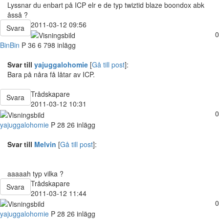
Lyssnar du enbart på ICP elr e de typ twiztid blaze boondox abk
åsså ?
2011-03-12 09:56
Svara
0
BinBin
P
36
6 798 inlägg
Svar till
yajuggalohomie
[
Gå till post
]:
Bara på nåra få låtar av ICP.
Trådskapare
Svara
2011-03-12 10:31
0
yajuggalohomie
P
28
26 inlägg
Svar till
Melvin
[
Gå till post
]:
aaaaah typ vilka ?
Trådskapare
Svara
2011-03-12 11:44
0
yajuggalohomie
P
28
26 inlägg