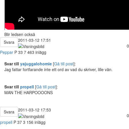
Blir ledsen också
2011-03-12 17:51
Svara
0
Peppar
P
33
7 463 inlägg
Svar till
yajuggalohomie
[
Gå till post
]:
Jag fattar fortfarande inte ett ord av vad du skriver, lille vän.
Svar till
propell
[
Gå till post
]:
MAN THE HARPOOOONS
2011-03-12 17:53
Svara
0
propell
P
37
3 156 inlägg