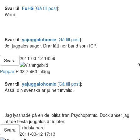
Svar till
FuHS
[
Gå till post
]:
Word!
Svar till
yajuggalohomie
[
Gå till post
]:
Jo, juggalos suger. Drar lätt ner band som ICP.
2011-03-12 16:59
Svara
0
Peppar
P
33
7 463 inlägg
Svar till
yajuggalohomie
[
Gå till post
]:
Asså, din svenska är ju helt invalid.
Jag lyssnade på en del olika från Psychopathic. Dock anser jag
att de flesta juggalos är idioter.
Trådskapare
Svara
2011-03-12 17:13
0