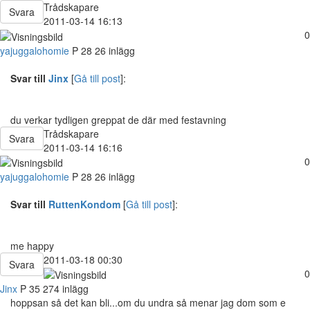
Trådskapare
Svara
2011-03-14 16:13
0
yajuggalohomie
P
28
26 inlägg
Svar till
Jinx
[
Gå till post
]:
du verkar tydligen greppat de där med festavning
Trådskapare
Svara
2011-03-14 16:16
0
yajuggalohomie
P
28
26 inlägg
Svar till
RuttenKondom
[
Gå till post
]:
me happy
2011-03-18 00:30
Svara
0
Jinx
P
35
274 inlägg
hoppsan så det kan bli...om du undra så menar jag dom som e