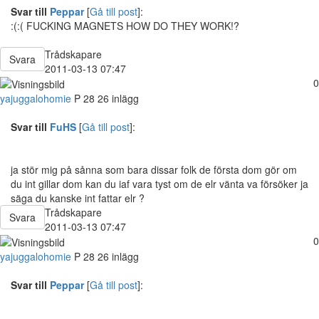
Svar till
Peppar
[
Gå till post
]:
:(:( FUCKING MAGNETS HOW DO THEY WORK!?
Trådskapare
Svara
2011-03-13 07:47
0
yajuggalohomie
P
28
26 inlägg
Svar till
FuHS
[
Gå till post
]:
ja stör mig på sånna som bara dissar folk de första dom gör om
du int gillar dom kan du iaf vara tyst om de elr vänta va försöker ja
säga du kanske int fattar elr ?
Trådskapare
Svara
2011-03-13 07:47
0
yajuggalohomie
P
28
26 inlägg
Svar till
Peppar
[
Gå till post
]: