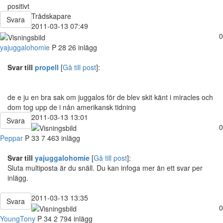
positivt
Trådskapare
Svara
2011-03-13 07:49
0
yajuggalohomie
P
28
26 inlägg
Svar till
propell
[
Gå till post
]:
de e ju en bra sak om juggalos för de blev skit känt i miracles och
dom tog upp de i nån amerikansk tidning
2011-03-13 13:01
Svara
0
Peppar
P
33
7 463 inlägg
Svar till
yajuggalohomie
[
Gå till post
]:
Sluta multiposta är du snäll. Du kan infoga mer än ett svar per
inlägg.
2011-03-13 13:35
Svara
0
YoungTony
P
34
2 794 inlägg