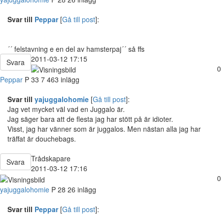
Svar till
Peppar
[
Gå till post
]:
´´ felstavning e en del av hamsterpaj´´ så ffs
2011-03-12 17:15
Svara
0
Peppar
P
33
7 463 inlägg
Svar till
yajuggalohomie
[
Gå till post
]:
Jag vet mycket väl vad en Juggalo är.
Jag säger bara att de flesta jag har stött på är idioter.
Visst, jag har vänner som är juggalos. Men nästan alla jag har
träffat är douchebags.
Trådskapare
Svara
2011-03-12 17:16
0
yajuggalohomie
P
28
26 inlägg
Svar till
Peppar
[
Gå till post
]: