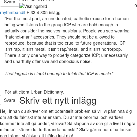
Svara
0
rhythmbandit
F
33
4 305 inlägg
"For the most part, an uneducated, pathetic excuse for a human
being who listens to the group ICP who are bold enough to
actually consider themselves musicians. People you see wearing
"hatchet-man" accesories. They should not be allowed to
reproduce, because that is too cruel to future generations. ICP
isn't rap, it isn't metal, it isn't rap/metal, and it isn't horrorpop.
There is only one way to properly categorize ICP; unnecessarily
and unartfully offensive and obnoxious noise.
That juggalo is stupid enough to think that ICP is music.
"
För att citera Urban Dictionary.
Skriv ett nytt inlägg
Svara
Hej! Innan du skriver om ett potentiellt problem så vill vi påminna dig
om att du faktiskt inte är ensam. Du är inte onormal och världen
kommer inte att gå under, vi lovar! Så slappna av och gilla livet i några
minuter - känns det fortfarande hemskt? Skriv gärna ner dina tankar
och frågor, vi älskar att hjälpa just dig!