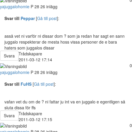
yajuggalohomie
P
28
26 inlägg
Svar till
Peppar
[
Gå till post
]:
asså vet ni varför ni dissar dom ? som ja redan har sagt en sann
juggalo respekterar de mesta hoss vissa personer de e bara
haters som juggalos dissar
Trådskapare
Svara
2011-03-12 17:14
0
yajuggalohomie
P
28
26 inlägg
Svar till
FuHS
[
Gå till post
]:
vafan vet du om de ? ni fattar ju int va en juggalo e egentligen så
sluta dissa för ffs
Trådskapare
Svara
2011-03-12 17:15
0
yajuggalohomie
P
28
26 inlägg