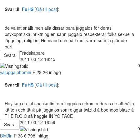
Svar till
FuHS
[
Gå till post
]:
de va int snällt men alla dissar bara juggalos för deras
psykopatiska inriktning en sann juggalo respekterar folks sexuella
läggning, religion, Hemland och nått mer varre som ja glömde
bort
Trådskapare
Svara
2011-03-12 16:45
0
yajuggalohomie
P
28
26 inlägg
Svar till
FuHS
[
Gå till post
]:
Hey kan du int snacka fint om juggalos rekomenderas de att hålla
käften och tänk på juggalos som diggar twiztid å boondox blaze å
THE R.O.C så haggle IN YO FACE
2011-03-12 16:59
Svara
0
BinBin
P
36
6 798 inlägg