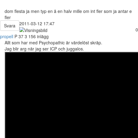
dom flesta ja men typ en å en halv mille om int fler som ja antar e
fler
2011-03-12 17:47
Svara
0
propell
P
37
3 156 inlägg
Allt som har med Psychopathic är värdelöst skräp.
Jag blir arg när jag ser ICP och juggalos.