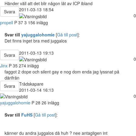
Händer väll att det blir någon låt av ICP ibland
2011-03-13 18:54
Svara
0
propell
P
37
3 156 inlägg
Svar till
yajuggalohomie
[
Gå till post
]:
Det finns inget bra med juggalos
2011-03-13 19:13
Svara
0
Jinx
P
35
274 inlägg
faggot 2 dope och silent gay e nog dom enda jag lyssnat på
därifrån
Trådskapare
Svara
2011-03-14 16:13
0
yajuggalohomie
P
28
26 inlägg
Svar till
FuHS
[
Gå till post
]:
känner du andra juggalos då huh ? nee antagligen int