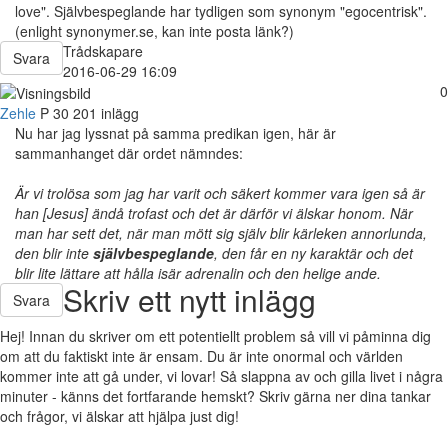
love". Självbespeglande har tydligen som synonym "egocentrisk".
(enlight synonymer.se, kan inte posta länk?)
Trådskapare
Svara
2016-06-29 16:09
0
Zehle
P
30
201 inlägg
Nu har jag lyssnat på samma predikan igen, här är
sammanhanget där ordet nämndes:
Är vi trolösa som jag har varit och säkert kommer vara igen så är
han [Jesus] ändå trofast och det är därför vi älskar honom. När
man har sett det, när man mött sig själv blir kärleken annorlunda,
den blir inte
självbespeglande
, den får en ny karaktär och det
blir lite lättare att hålla isär adrenalin och den helige ande.
Skriv ett nytt inlägg
Svara
Hej! Innan du skriver om ett potentiellt problem så vill vi påminna dig
om att du faktiskt inte är ensam. Du är inte onormal och världen
kommer inte att gå under, vi lovar! Så slappna av och gilla livet i några
minuter - känns det fortfarande hemskt? Skriv gärna ner dina tankar
och frågor, vi älskar att hjälpa just dig!