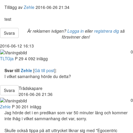
Tillägg av
Zehle
2016-06-26 21:34
test
Är reklamen ivägen?
Logga in
eller
registrera dig
så
Svara
försvinner den!
2016-06-12 16:13
0
TLTGja
P
29
4 092 inlägg
Svar till
Zehle
[
Gå till post
]:
I vilket samanhang hörde du detta?
Trådskapare
Svara
2016-06-26 21:36
0
Zehle
P
30
201 inlägg
Jag hörde det i en predikan som var 50 minuter lång och kommer
inte ihåg i vilket sammanhang det var, sorry.
Skulle också tippa på att uttrycket liknar sig med "Egocentric