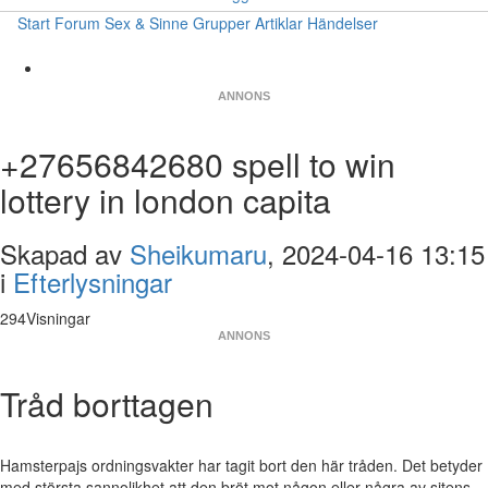
Start
Forum
Sex & Sinne
Grupper
Artiklar
Händelser
ANNONS
+27656842680 spell to win
lottery in london capita
Skapad av
Sheikumaru
, 2024-04-16 13:15
i
Efterlysningar
294Visningar
ANNONS
Tråd borttagen
Hamsterpajs ordningsvakter har tagit bort den här tråden. Det betyder
med största sannolikhet att den bröt mot någon eller några av sitens