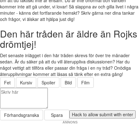
om att du faktiskt inte är ensam. Du är inte onormal och världen
kommer inte att gå under, vi lovar! Så slappna av och gilla livet i några
minuter - känns det fortfarande hemskt? Skriv gärna ner dina tankar
och frågor, vi älskar att hjälpa just dig!
Den här tråden är äldre än Rojks
drömtjej!
Det senaste inlägget i den här tråden skrevs för över tre månader
sedan. Är du säker på att du vill återuppliva diskussionen? Har du
något vettigt att tillföra eller passar din fråga i en ny tråd? Onödiga
återupplivningar kommer att låsas så tänk efter en extra gång!
Fet
Kursiv
Spoiler
Bild
Film
Förhandsgranska
Spara
ANNONS