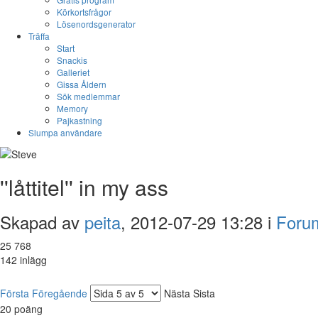
Körkortsfrågor
Lösenordsgenerator
Träffa
Start
Snackis
Galleriet
Gissa Åldern
Sök medlemmar
Memory
Pajkastning
Slumpa användare
''låttitel'' in my ass
Skapad av
peita
, 2012-07-29 13:28 i
Foru
25 768
142 inlägg
Första
Föregående
Nästa
Sista
20
poäng