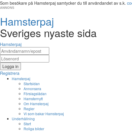
Som besökare på Hamsterpaj samtycker du till användandet av s.k.
co
ANNONS
Hamsterpaj
Sveriges nyaste sida
Hamsterpaj
Logga in
Registrera
Hamsterpaj
Startsidan
Annonsera
Förslagslådan
Hamsternytt
Om Hamsterpaj
Regler
Vi som bakar Hamsterpaj
Underhållning
Start
Roliga bilder