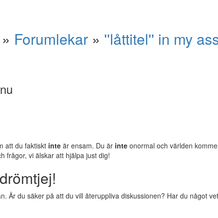
»
Forumlekar
»
''låttitel'' in my as
 nu
m att du faktiskt
inte
är ensam. Du är
inte
onormal och världen komm
rågor, vi älskar att hjälpa just dig!
drömtjej!
 Är du säker på att du vill återuppliva diskussionen? Har du något vettig