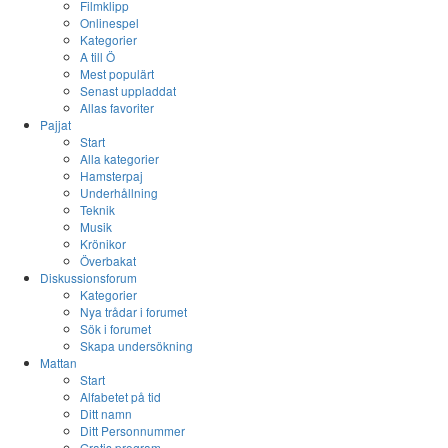
Filmklipp
Onlinespel
Kategorier
A till Ö
Mest populärt
Senast uppladdat
Allas favoriter
Pajjat
Start
Alla kategorier
Hamsterpaj
Underhållning
Teknik
Musik
Krönikor
Överbakat
Diskussionsforum
Kategorier
Nya trådar i forumet
Sök i forumet
Skapa undersökning
Mattan
Start
Alfabetet på tid
Ditt namn
Ditt Personnummer
Gratis program