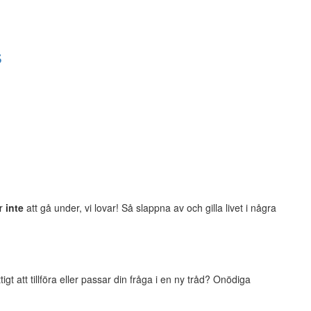
s
er
inte
att gå under, vi lovar! Så slappna av och gilla livet i några
t att tillföra eller passar din fråga i en ny tråd? Onödiga