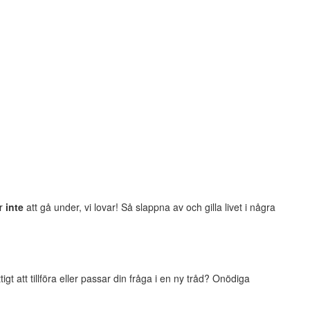
er
inte
att gå under, vi lovar! Så slappna av och gilla livet i några
t att tillföra eller passar din fråga i en ny tråd? Onödiga