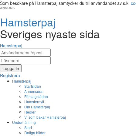
Som besökare på Hamsterpaj samtycker du till användandet av s.k.
co
ANNONS
Hamsterpaj
Sveriges nyaste sida
Hamsterpaj
Logga in
Registrera
Hamsterpaj
Startsidan
Annonsera
Förslagslådan
Hamsternytt
Om Hamsterpaj
Regler
Vi som bakar Hamsterpaj
Underhållning
Start
Roliga bilder