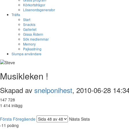
Körkortsfrågor
Lösenordsgenerator
Träffa
Start
Snackis
Galleriet
Gissa Åldern
Sök medlemmar
Memory
Pajkastning
Slumpa användare
Musikleken !
Skapad av
snelponihest
, 2010-06-28 14:3
147 728
1 414 inlägg
Första
Föregående
Nästa
Sista
-11
poäng