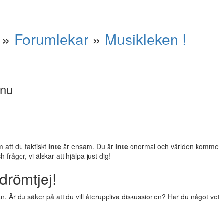
»
Forumlekar
»
Musikleken !
 nu
m att du faktiskt
inte
är ensam. Du är
inte
onormal och världen komm
rågor, vi älskar att hjälpa just dig!
drömtjej!
 Är du säker på att du vill återuppliva diskussionen? Har du något vettig