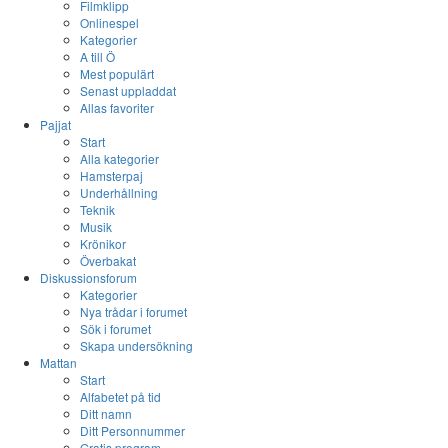
Filmklipp
Onlinespel
Kategorier
A till Ö
Mest populärt
Senast uppladdat
Allas favoriter
Pajjat
Start
Alla kategorier
Hamsterpaj
Underhållning
Teknik
Musik
Krönikor
Överbakat
Diskussionsforum
Kategorier
Nya trådar i forumet
Sök i forumet
Skapa undersökning
Mattan
Start
Alfabetet på tid
Ditt namn
Ditt Personnummer
Gratis program