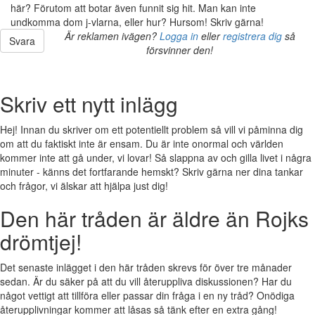
här? Förutom att botar även funnit sig hit. Man kan inte
undkomma dom j-vlarna, eller hur? Hursom! Skriv gärna!
Är reklamen ivägen?
Logga in
eller
registrera dig
så
Svara
försvinner den!
Skriv ett nytt inlägg
Hej! Innan du skriver om ett potentiellt problem så vill vi påminna dig
om att du faktiskt inte är ensam. Du är inte onormal och världen
kommer inte att gå under, vi lovar! Så slappna av och gilla livet i några
minuter - känns det fortfarande hemskt? Skriv gärna ner dina tankar
och frågor, vi älskar att hjälpa just dig!
Den här tråden är äldre än Rojks
drömtjej!
Det senaste inlägget i den här tråden skrevs för över tre månader
sedan. Är du säker på att du vill återuppliva diskussionen? Har du
något vettigt att tillföra eller passar din fråga i en ny tråd? Onödiga
återupplivningar kommer att låsas så tänk efter en extra gång!