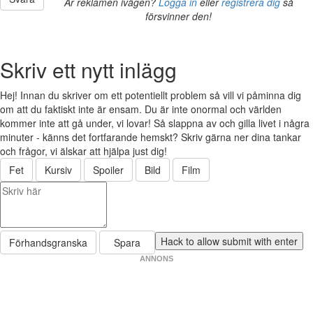
Är reklamen ivägen?
Logga in
eller
registrera dig
så
försvinner den!
Skriv ett nytt inlägg
Hej! Innan du skriver om ett potentiellt problem så vill vi påminna dig
om att du faktiskt inte är ensam. Du är inte onormal och världen
kommer inte att gå under, vi lovar! Så slappna av och gilla livet i några
minuter - känns det fortfarande hemskt? Skriv gärna ner dina tankar
och frågor, vi älskar att hjälpa just dig!
Fet
Kursiv
Spoiler
Bild
Film
Förhandsgranska
Spara
ANNONS