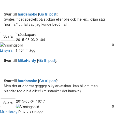
Svar till
hardsmoke
[
Gå till post
]:
Syntes inget speciellt på stickan eller oljelock iheller... oljan såg
"normal" ut. Iaf vad jag kunde bedöma!
Trådskapare
Svara
2015-08-03 21:04
0
Lillsyrran
1 404 inlägg
Svar till
MikeHardy
[
Gå till post
]:
Svar till
hardsmoke
[
Gå till post
]:
Men det är enormt geggigt o kylarvätskan. kan bli om man
blandar röd o blå eller? (misstänker det kanske)
2015-08-04 18:17
Svara
0
MikeHardy
P
37
739 inlägg