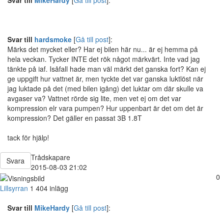
Svar till
MikeHardy
[
Gå till post
]:
Svar till
hardsmoke
[
Gå till post
]:
Märks det mycket eller? Har ej bilen här nu... är ej hemma på
hela veckan. Tycker INTE det rök något märkvärt. Inte vad jag
tänkte på iaf. Isåfall hade man väl märkt det ganska fort? Kan ej
ge uppgift hur vattnet är, men tyckte det var ganska luktlöst när
jag luktade på det (med bilen igång) det luktar om där skulle va
avgaser va? Vattnet rörde sig lite, men vet ej om det var
kompression elr vara pumpen? Hur uppenbart är det om det är
kompression? Det gäller en passat 3B 1.8T
tack för hjälp!
Trådskapare
Svara
2015-08-03 21:02
0
Lillsyrran
1 404 inlägg
Svar till
MikeHardy
[
Gå till post
]: