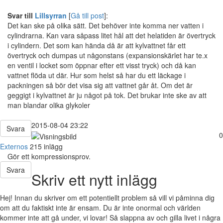
Svar till
Lillsyrran
[
Gå till post
]:
Det kan ske på olika sätt. Det behöver inte komma ner vatten i
cylindrarna. Kan vara såpass litet hål att det helatiden är övertryck
i cylindern. Det som kan hända då är att kylvattnet får ett
övertryck och dumpas ut någonstans (expansionskärlet har te.x
en ventil i locket som öppnar efter ett visst tryck) och då kan
vattnet flöda ut där. Hur som helst så har du ett läckage i
packningen så bör det visa sig att vattnet går åt. Om det är
geggigt i kylvattnet är ju något på tok. Det brukar inte ske av att
man blandar olika glykoler
2015-08-04 23:22
Svara
0
Externos
215 inlägg
Gör ett kompressionsprov.
Svara
Skriv ett nytt inlägg
Hej! Innan du skriver om ett potentiellt problem så vill vi påminna dig
om att du faktiskt inte är ensam. Du är inte onormal och världen
kommer inte att gå under, vi lovar! Så slappna av och gilla livet i några