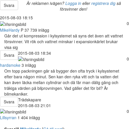
Är reklamen ivägen?
Logga in
eller
registrera dig
så
Svara
försvinner den!
2015-08-03 18:15
0
MikeHardy
P
37
739 inlägg
Går det ut kompression i kylsystemet så syns det även att vattnet
försvinner. Vit rök och vattnet minskar i expansionkärlet brukar
visa sig
2015-08-03 18:34
Svara
0
hardsmoke
3 inlägg
Om topp packningen går så bygger den ofta tryck i kylsystemet
efter bara någon minut. Sen kan den ryka vitt och ta vatten det
kan även läcka mellan cylindrar och då får man dålig gång och
tråkiga värden på bilprovningen. Vad gäller det för bil? Är
bilmekaniker.
Trådskapare
Svara
2015-08-03 21:01
0
Lillsyrran
1 404 inlägg