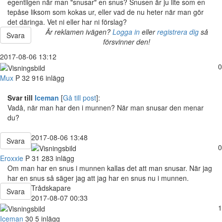
egentligen när man "snusar" en snus? Snusen är ju lite som en
tepåse liksom som kokas ur, eller vad de nu heter när man gör
det däringa. Vet ni eller har ni förslag?
Är reklamen ivägen?
Logga in
eller
registrera dig
så
Svara
försvinner den!
2017-08-06 13:12
0
Mux
P
32
916 inlägg
Svar till
Iceman
[
Gå till post
]:
Vadå, när man har den i munnen? När man snusar den menar
du?
2017-08-06 13:48
Svara
0
Eroxxie
P
31
283 inlägg
Om man har en snus i munnen kallas det att man snusar. När jag
har en snus så säger jag att jag har en snus nu i munnen.
Trådskapare
Svara
2017-08-07 00:33
1
Iceman
30
5 inlägg