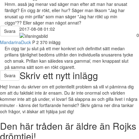
Hmm. asså jag menar vad säger man efter att man har snusat
färdigt? En cigg är rökt, eller hur? Säger man liksom "Jag har
snusat up min prilla" som man säger "Jag har rökt up min
ciggo"?? Eller säger man något annat?
2017-08-08 01:02
Svara
0
MandarinaDuck
P
2 370 inlägg
En cigg tar ju slut på ett mer konkret och definitivt sätt medan
prillans tjänlighet bedöms utifrån den individuella snusarens tycke
och smak. Prillan kan således vara
gammal
, men knappast slut
på samma sätt som en rökt cigarett.
Skriv ett nytt inlägg
Svara
Hej! Innan du skriver om ett potentiellt problem så vill vi påminna dig
om att du faktiskt inte är ensam. Du är inte onormal och världen
kommer inte att gå under, vi lovar! Så slappna av och gilla livet i några
minuter - känns det fortfarande hemskt? Skriv gärna ner dina tankar
och frågor, vi älskar att hjälpa just dig!
Den här tråden är äldre än Rojks
drömtjej!