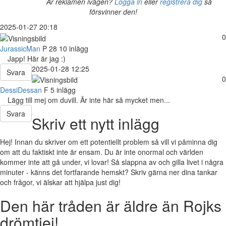
Är reklamen ivägen?
Logga in
eller
registrera dig
så
försvinner den!
2025-01-27 20:18
0
JurassicMan
P
28
10 inlägg
Japp! Här är jag :)
2025-01-28 12:25
Svara
0
DessiDessan
F
5 inlägg
Lägg till mej om duvill. Är inte här så mycket men...
Svara
Skriv ett nytt inlägg
Hej! Innan du skriver om ett potentiellt problem så vill vi påminna dig
om att du faktiskt inte är ensam. Du är inte onormal och världen
kommer inte att gå under, vi lovar! Så slappna av och gilla livet i några
minuter - känns det fortfarande hemskt? Skriv gärna ner dina tankar
och frågor, vi älskar att hjälpa just dig!
Den här tråden är äldre än Rojks
drömtjej!