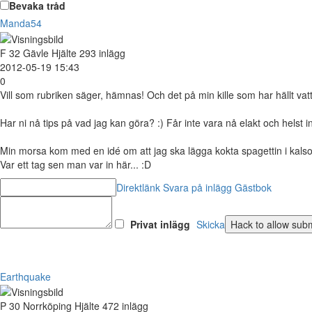
Bevaka tråd
Manda54
F
32
Gävle
Hjälte
293 inlägg
2012-05-19 15:43
0
Vill som rubriken säger, hämnas! Och det på min kille som har hällt vatt
Har ni nå tips på vad jag kan göra? :) Får inte vara nå elakt och helst 
Min morsa kom med en idé om att jag ska lägga kokta spagettin i kalson
Var ett tag sen man var in här... :D
Direktlänk
Svara på inlägg
Gästbok
Privat inlägg
Skicka
Earthquake
P
30
Norrköping
Hjälte
472 inlägg