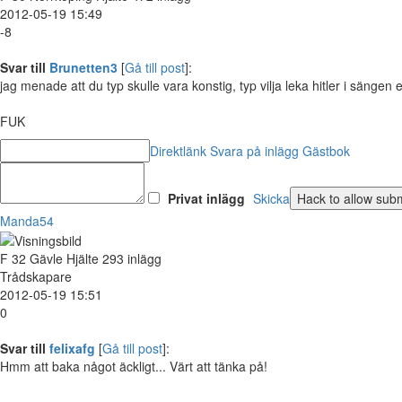
2012-05-19 15:49
-8
Svar till
Brunetten3
[
Gå till post
]:
jag menade att du typ skulle vara konstig, typ vilja leka hitler i sängen e
FUK
Direktlänk
Svara på inlägg
Gästbok
Privat inlägg
Skicka
Manda54
F
32
Gävle
Hjälte
293 inlägg
Trådskapare
2012-05-19 15:51
0
Svar till
felixafg
[
Gå till post
]:
Hmm att baka något äckligt... Värt att tänka på!