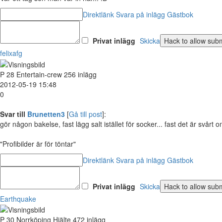
Direktlänk
Svara på inlägg
Gästbok
Privat inlägg
Skicka
felixafg
P
28
Entertain-crew
256 inlägg
2012-05-19 15:48
0
Svar till
Brunetten3
[
Gå till post
]:
gör någon bakelse, fast lägg salt istället för socker... fast det är svårt 
"Profibilder är för töntar"
Direktlänk
Svara på inlägg
Gästbok
Privat inlägg
Skicka
Earthquake
P
30
Norrköping
Hjälte
472 inlägg