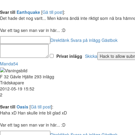
Svar till
Earthquake
[
Gå till post
]:
Det hade det nog varit... Men känns ändå inte riktigt som nå bra hämn
Var ett tag sen man var in här... :D
Direktlänk
Svara på inlägg
Gästbok
Privat inlägg
Skicka
Manda54
F
32
Gävle
Hjälte
293 inlägg
Trådskapare
2012-05-19 15:52
2
Svar till
Oasis
[
Gå till post
]:
Haha xD Han skulle inte bli glad xD
Var ett tag sen man var in här... :D
Direktlänk
Svara på inlägg
Gästbok