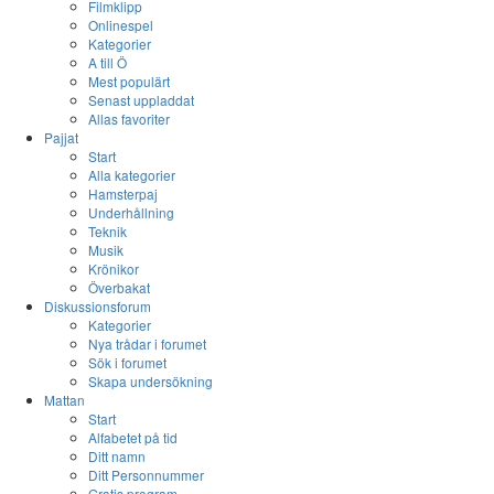
Filmklipp
Onlinespel
Kategorier
A till Ö
Mest populärt
Senast uppladdat
Allas favoriter
Pajjat
Start
Alla kategorier
Hamsterpaj
Underhållning
Teknik
Musik
Krönikor
Överbakat
Diskussionsforum
Kategorier
Nya trådar i forumet
Sök i forumet
Skapa undersökning
Mattan
Start
Alfabetet på tid
Ditt namn
Ditt Personnummer
Gratis program