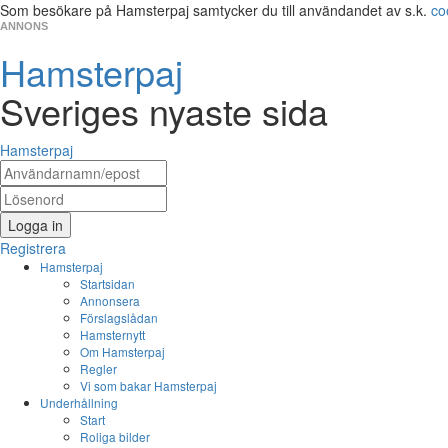
Som besökare på Hamsterpaj samtycker du till användandet av s.k.
co
ANNONS
Hamsterpaj
Sveriges nyaste sida
Hamsterpaj
Logga in
Registrera
Hamsterpaj
Startsidan
Annonsera
Förslagslådan
Hamsternytt
Om Hamsterpaj
Regler
Vi som bakar Hamsterpaj
Underhållning
Start
Roliga bilder