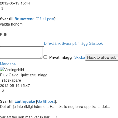
2012-05-19 15:44
-3
Svar till
Brunetten3
[
Gå till post
]:
våldta honom
FUK
Direktlänk
Svara på inlägg
Gästbok
Privat inlägg
Skicka
Manda54
F
32
Gävle
Hjälte
293 inlägg
Trådskapare
2012-05-19 15:47
13
Svar till
Earthquake
[
Gå till post
]:
Det blir ju inte riktigt hämnd... Han skulle nog bara uppskatta det...
Var ett tag sen man var in här... :D