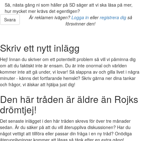
Så, nästa gång ni som håller på SD säger att vi ska läsa på mer,
hur mycket mer krävs det egentligen?
Är reklamen ivägen?
Logga in
eller
registrera dig
så
Svara
försvinner den!
Skriv ett nytt inlägg
Hej! Innan du skriver om ett potentiellt problem så vill vi påminna dig
om att du faktiskt inte är ensam. Du är inte onormal och världen
kommer inte att gå under, vi lovar! Så slappna av och gilla livet i några
minuter - känns det fortfarande hemskt? Skriv gärna ner dina tankar
och frågor, vi älskar att hjälpa just dig!
Den här tråden är äldre än Rojks
drömtjej!
Det senaste inlägget i den här tråden skrevs för över tre månader
sedan. Är du säker på att du vill återuppliva diskussionen? Har du
något vettigt att tillföra eller passar din fråga i en ny tråd? Onödiga
återupplivningar kommer att låsas så tänk efter en extra gång!