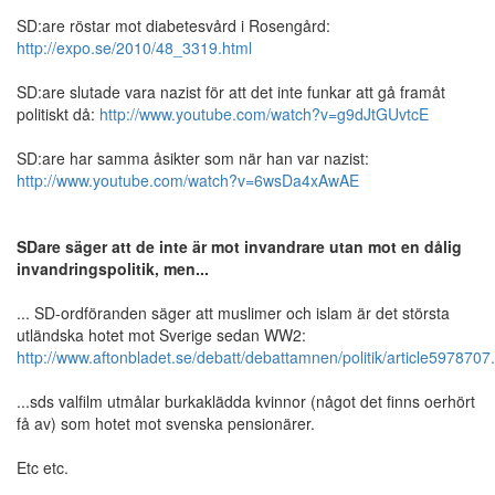
SD:are röstar mot diabetesvård i Rosengård:
http://expo.se/2010/48_3319.html
SD:are slutade vara nazist för att det inte funkar att gå framåt
politiskt då:
http://www.youtube.com/watch?v=g9dJtGUvtcE
SD:are har samma åsikter som när han var nazist:
http://www.youtube.com/watch?v=6wsDa4xAwAE
SDare säger att de inte är mot invandrare utan mot en dålig
invandringspolitik, men...
... SD-ordföranden säger att muslimer och islam är det största
utländska hotet mot Sverige sedan WW2:
http://www.aftonbladet.se/debatt/debattamnen/politik/article5978707
...sds valfilm utmålar burkaklädda kvinnor (något det finns oerhört
få av) som hotet mot svenska pensionärer.
Etc etc.