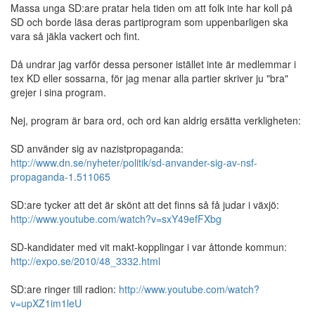
Massa unga SD:are pratar hela tiden om att folk inte har koll på
SD och borde läsa deras partiprogram som uppenbarligen ska
vara så jäkla vackert och fint.
Då undrar jag varför dessa personer istället inte är medlemmar i
tex KD eller sossarna, för jag menar alla partier skriver ju "bra"
grejer i sina program.
Nej, program är bara ord, och ord kan aldrig ersätta verkligheten:
SD använder sig av nazistpropaganda:
http://www.dn.se/nyheter/politik/sd-anvander-sig-av-nsf-
propaganda-1.511065
SD:are tycker att det är skönt att det finns så få judar i växjö:
http://www.youtube.com/watch?v=sxY49efFXbg
SD-kandidater med vit makt-kopplingar i var åttonde kommun:
http://expo.se/2010/48_3332.html
SD:are ringer till radion:
http://www.youtube.com/watch?
v=upXZ1im1leU