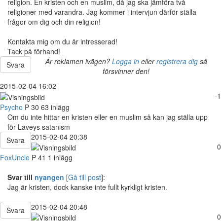
religion. En kristen och en muslim, då jag ska jämföra två
religioner med varandra. Jag kommer i intervjun därför ställa
frågor om dig och din religion!
Kontakta mig om du är intresserad!
Tack på förhand!
Är reklamen ivägen?
Logga in
eller
registrera dig
så
Svara
försvinner den!
2015-02-04 16:02
-1
Psycho
P
30
63 inlägg
Om du inte hittar en kristen eller en muslim så kan jag ställa upp
för Laveys satanism
2015-02-04 20:38
Svara
0
FoxUncle
P
41
1 inlägg
Svar till
nyangen
[
Gå till post
]:
Jag är kristen, dock kanske inte fullt kyrkligt kristen.
2015-02-04 20:48
Svara
0