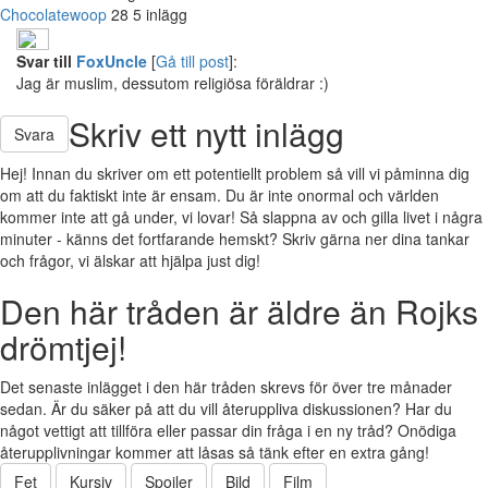
Chocolatewoop
28
5 inlägg
Svar till
FoxUncle
[
Gå till post
]:
Jag är muslim, dessutom religiösa föräldrar :)
Skriv ett nytt inlägg
Svara
Hej! Innan du skriver om ett potentiellt problem så vill vi påminna dig
om att du faktiskt inte är ensam. Du är inte onormal och världen
kommer inte att gå under, vi lovar! Så slappna av och gilla livet i några
minuter - känns det fortfarande hemskt? Skriv gärna ner dina tankar
och frågor, vi älskar att hjälpa just dig!
Den här tråden är äldre än Rojks
drömtjej!
Det senaste inlägget i den här tråden skrevs för över tre månader
sedan. Är du säker på att du vill återuppliva diskussionen? Har du
något vettigt att tillföra eller passar din fråga i en ny tråd? Onödiga
återupplivningar kommer att låsas så tänk efter en extra gång!
Fet
Kursiv
Spoiler
Bild
Film