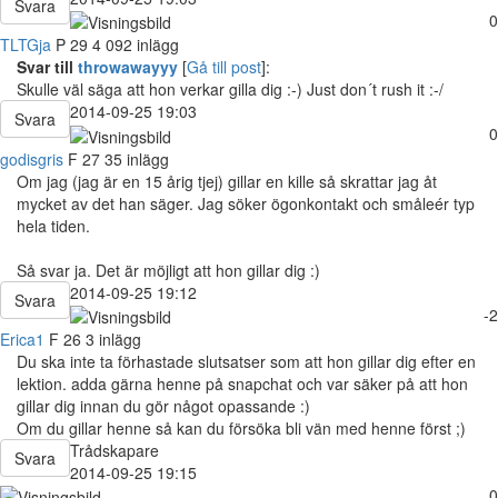
Svara
0
TLTGja
P
29
4 092 inlägg
Svar till
throwawayyy
[
Gå till post
]:
Skulle väl säga att hon verkar gilla dig :-) Just don´t rush it :-/
2014-09-25 19:03
Svara
0
godisgris
F
27
35 inlägg
Om jag (jag är en 15 årig tjej) gillar en kille så skrattar jag åt
mycket av det han säger. Jag söker ögonkontakt och småleér typ
hela tiden.
Så svar ja. Det är möjligt att hon gillar dig :)
2014-09-25 19:12
Svara
-2
Erica1
F
26
3 inlägg
Du ska inte ta förhastade slutsatser som att hon gillar dig efter en
lektion. adda gärna henne på snapchat och var säker på att hon
gillar dig innan du gör något opassande :)
Om du gillar henne så kan du försöka bli vän med henne först ;)
Trådskapare
Svara
2014-09-25 19:15
0