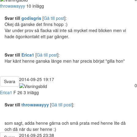
throwawayyy
10 inlägg
Svar till
godisgris
[
Gå till post
]:
Okej då ganske det finns hopp :)
Var under prov så flacka väl inte så mycket med blicken men vi
hade ögonkontakt ett par gånger.
Svar till
Erica1
[
Gå till post
]:
Har känt henne ganska länge men har precis börjat "gilla hon"
2014-09-25 19:17
Svara
0
Erica1
F
26
3 inlägg
Svar till
throwawayyy
[
Gå till post
]:
som sagt, adda henne gärna och små prata med henne lite då
och då när du ser henne :)
2014-09-25 23:38