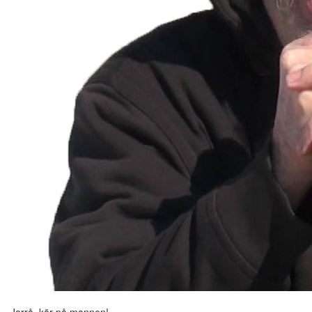
Jarrå, kör på mannen!