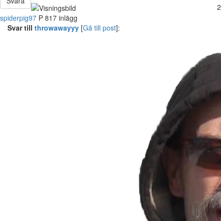
Svara
2
spiderpig97
P
817 inlägg
Svar till
throwawayyy
[
Gå till post
]: