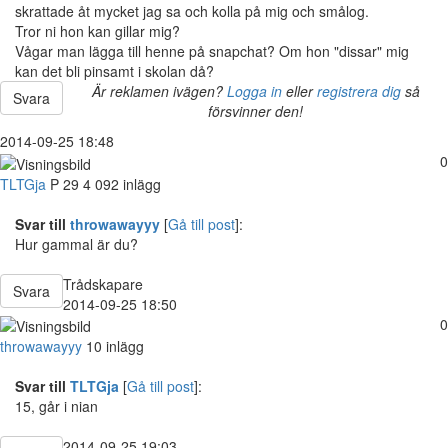
skrattade åt mycket jag sa och kolla på mig och smålog.
Tror ni hon kan gillar mig?
Vågar man lägga till henne på snapchat? Om hon "dissar" mig
kan det bli pinsamt i skolan då?
Är reklamen ivägen?
Logga in
eller
registrera dig
så
Svara
försvinner den!
2014-09-25 18:48
0
TLTGja
P
29
4 092 inlägg
Svar till
throwawayyy
[
Gå till post
]:
Hur gammal är du?
Trådskapare
Svara
2014-09-25 18:50
0
throwawayyy
10 inlägg
Svar till
TLTGja
[
Gå till post
]:
15, går i nian
2014-09-25 19:03