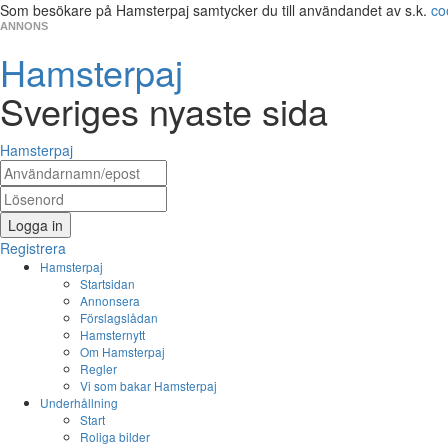
Som besökare på Hamsterpaj samtycker du till användandet av s.k.
co
ANNONS
Hamsterpaj
Sveriges nyaste sida
Hamsterpaj
Logga in
Registrera
Hamsterpaj
Startsidan
Annonsera
Förslagslådan
Hamsternytt
Om Hamsterpaj
Regler
Vi som bakar Hamsterpaj
Underhållning
Start
Roliga bilder