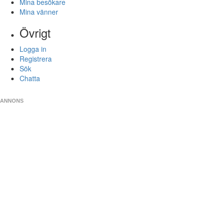
Mina besökare
Mina vänner
Övrigt
Logga in
Registrera
Sök
Chatta
ANNONS