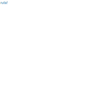
 ruta!