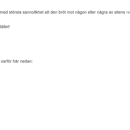
med största sannolikhet att den bröt mot någon eller några av sitens
re
tället!
 varför här nedan: