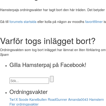
Hamsterpajs ordningsvakter har tagit bort den här tråden. Det betyder 
Gå till
forumets startsida
eller kolla på någon av moodhs
favoritfilmer
is
Varför togs inlägget bort?
Ordningsvakten som tog bort inlägget har lämnat en liten förklaring om
Spam
Gilla Hamsterpaj på Facebook!
Ordningsvakter
Tw1X
Soode
Kanelbullen
RoadGunner
Amanda0043
Hamstern
Fler ordningsvakter