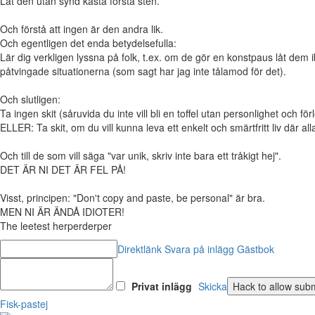
Låt den utan synd kasta första sten.
Och förstå att ingen är den andra lik.
Och egentligen det enda betydelsefulla:
Lär dig verkligen lyssna på folk, t.ex. om de gör en konstpaus låt dem i
påtvingade situationerna (som sagt har jag inte tålamod för det).
Och slutligen:
Ta ingen skit (såruvida du inte vill bli en toffel utan personlighet och fö
ELLER: Ta skit, om du vill kunna leva ett enkelt och smärtfritt liv där al
Och till de som vill säga "var unik, skriv inte bara ett tråkigt hej".
DET ÄR NI DET ÄR FEL PÅ!
Visst, principen: "Don't copy and paste, be personal" är bra.
MEN NI ÄR ÄNDÅ IDIOTER!
The leetest herperderper
Direktlänk
Svara på inlägg
Gästbok
Privat inlägg
Skicka
Fisk-pastej