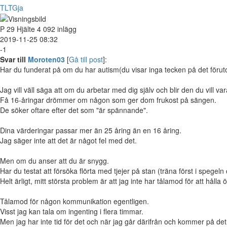
TLTGja
P
29
Hjälte
4 092 inlägg
2019-11-25 08:32
-1
Svar till
Moroten03
[
Gå till post
]:
Har du funderat på om du har autism(du visar inga tecken på det förutom 
Jag vill väll säga att om du arbetar med dig själv och blir den du vill
Få 16-åringar drömmer om någon som ger dom frukost på sängen.
De söker oftare efter det som "är spännande".
Dina värderingar passar mer än 25 åring än en 16 åring.
Jag säger inte att det är något fel med det.
Men om du anser att du är snygg.
Har du testat att försöka flörta med tjejer på stan (träna först i spegeln
Helt ärligt, mitt största problem är att jag inte har tålamod för att hålla
Tålamod för någon kommunikation egentligen.
Visst jag kan tala om ingenting i flera timmar.
Men jag har inte tid för det och när jag går därifrån och kommer på de