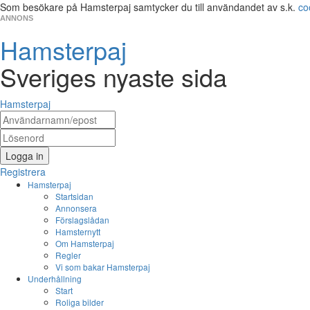
Som besökare på Hamsterpaj samtycker du till användandet av s.k.
co
ANNONS
Hamsterpaj
Sveriges nyaste sida
Hamsterpaj
Logga in
Registrera
Hamsterpaj
Startsidan
Annonsera
Förslagslådan
Hamsternytt
Om Hamsterpaj
Regler
Vi som bakar Hamsterpaj
Underhållning
Start
Roliga bilder