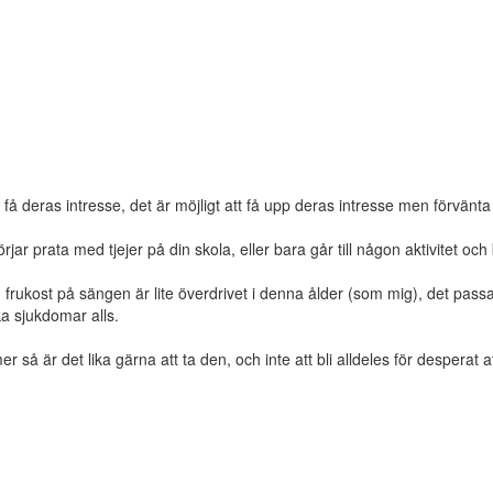
få deras intresse, det är möjligt att få upp deras intresse men förvänta i
rjar prata med tjejer på din skola, eller bara går till någon aktivitet och b
frukost på sängen är lite överdrivet i denna ålder (som mig), det passa
ka sjukdomar alls.
så är det lika gärna att ta den, och inte att bli alldeles för desperat at