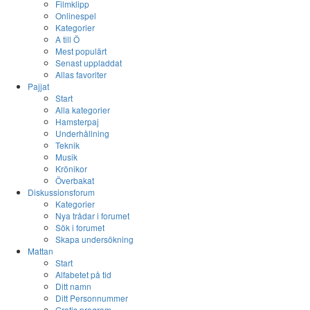
Filmklipp
Onlinespel
Kategorier
A till Ö
Mest populärt
Senast uppladdat
Allas favoriter
Pajjat
Start
Alla kategorier
Hamsterpaj
Underhållning
Teknik
Musik
Krönikor
Överbakat
Diskussionsforum
Kategorier
Nya trådar i forumet
Sök i forumet
Skapa undersökning
Mattan
Start
Alfabetet på tid
Ditt namn
Ditt Personnummer
Gratis program