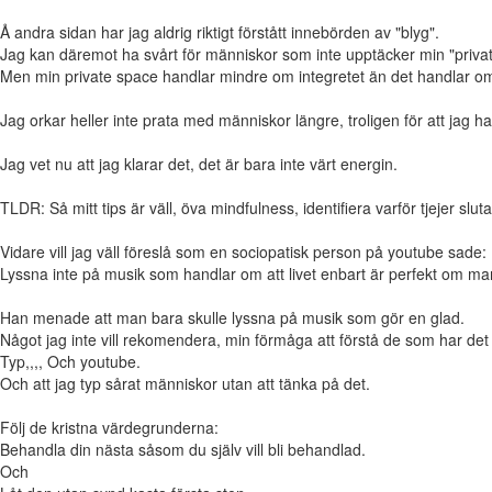
Å andra sidan har jag aldrig riktigt förstått innebörden av "blyg".
Jag kan däremot ha svårt för människor som inte upptäcker min "private
Men min private space handlar mindre om integretet än det handlar om at
Jag orkar heller inte prata med människor längre, troligen för att jag har "
Jag vet nu att jag klarar det, det är bara inte värt energin.
TLDR: Så mitt tips är väll, öva mindfulness, identifiera varför tjejer slu
Vidare vill jag väll föreslå som en sociopatisk person på youtube sade:
Lyssna inte på musik som handlar om att livet enbart är perfekt om man 
Han menade att man bara skulle lyssna på musik som gör en glad.
Något jag inte vill rekomendera, min förmåga att förstå de som har det o
Typ,,,, Och youtube.
Och att jag typ sårat människor utan att tänka på det.
Följ de kristna värdegrunderna:
Behandla din nästa såsom du själv vill bli behandlad.
Och