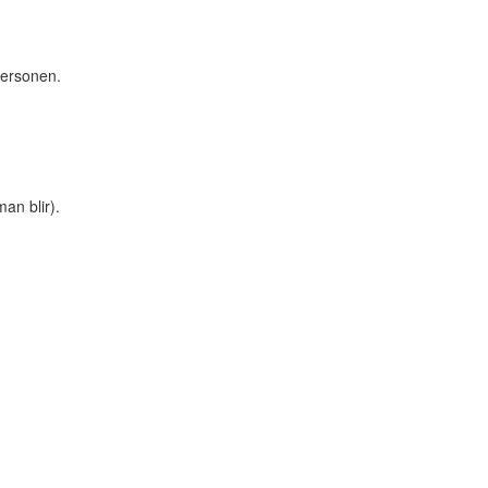
personen.
man blir).