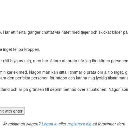
 Har ett flertal gånger chattat via nätet med tjejer och skickat bilder på 
e inget fel på kroppen.
är rätt blyg av mig, men har lättare att prata när jag lärt känna personen
in kärlek med. Någon man kan sitta i timmar o prata om allt o inget, g
om vara den perfekta personen för någon och känna mig lycklig tilsamma
edstämd och är på gränsen till deprimmetnad över situationen. Någon so
Är reklamen ivägen?
Logga in
eller
registrera dig
så försvinner den!