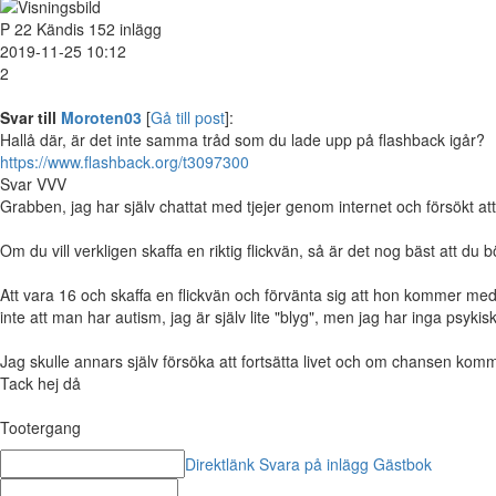
P
22
Kändis
152 inlägg
2019-11-25 10:12
2
Svar till
Moroten03
[
Gå till post
]:
Hallå där, är det inte samma tråd som du lade upp på flashback igår?
https://www.flashback.org/t3097300
Svar VVV
Grabben, jag har själv chattat med tjejer genom internet och försökt att 
Om du vill verkligen skaffa en riktig flickvän, så är det nog bäst att du bö
Att vara 16 och skaffa en flickvän och förvänta sig att hon kommer med 
inte att man har autism, jag är själv lite "blyg", men jag har inga psykis
Jag skulle annars själv försöka att fortsätta livet och om chansen kommer 
Tack hej då
Tootergang
Direktlänk
Svara på inlägg
Gästbok