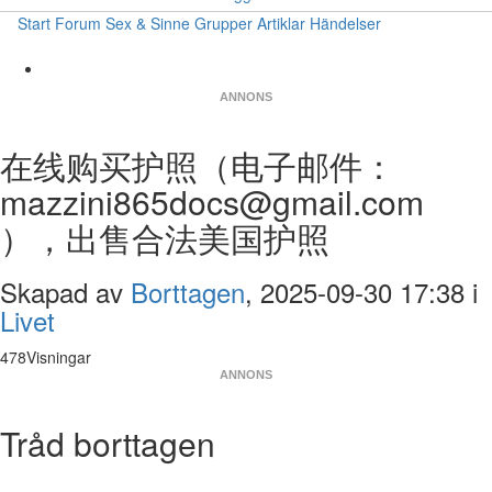
Start
Forum
Sex & Sinne
Grupper
Artiklar
Händelser
ANNONS
在线购买护照（电子邮件：
mazzini865docs@gmail.com
），出售合法美国护照
Skapad av
Borttagen
, 2025-09-30 17:38 i
Livet
478Visningar
ANNONS
Tråd borttagen