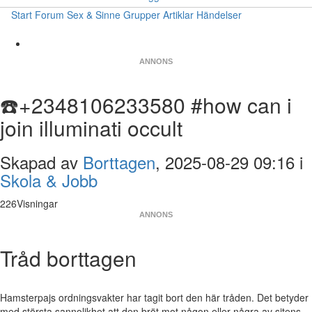
Start
Forum
Sex & Sinne
Grupper
Artiklar
Händelser
ANNONS
☎️+2348106233580 #how can i
join illuminati occult
Skapad av
Borttagen
, 2025-08-29 09:16 i
Skola & Jobb
226Visningar
ANNONS
Tråd borttagen
Hamsterpajs ordningsvakter har tagit bort den här tråden. Det betyder
med största sannolikhet att den bröt mot någon eller några av sitens